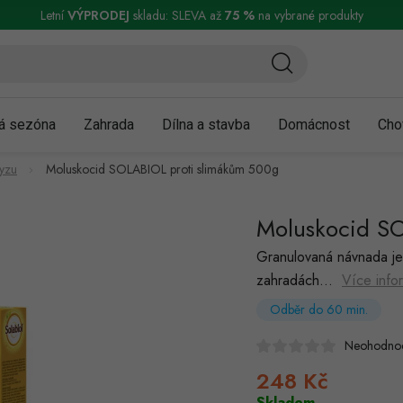
ní a reklamace
Podmínky ochrany osobních údajů
Obchodní podmínky
Letní
VÝPRODEJ
skladu: SLEVA až
75 %
na vybrané produkty
á sezóna
Zahrada
Dílna a stavba
Domácnost
Cho
myzu
Moluskocid SOLABIOL proti slimákům 500g
Moluskocid SO
Granulovaná návnada je 
zahradách…
Více info
Odběr do 60 min.
Neohodno
248 Kč
Měrná
cena:
Skladem