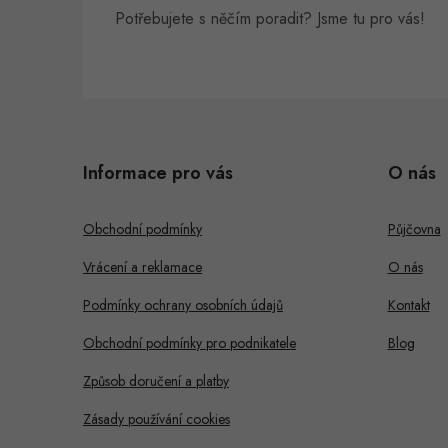
Potřebujete s něčím poradit? Jsme tu pro vás!
Z
á
Informace pro vás
O nás
p
a
Obchodní podmínky
Půjčovna
t
Vrácení a reklamace
O nás
í
Podmínky ochrany osobních údajů
Kontakt
Obchodní podmínky pro podnikatele
Blog
Způsob doručení a platby
Zásady používání cookies