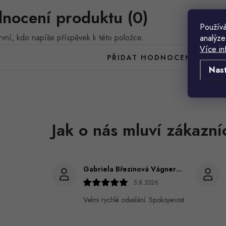
nocení produktu (0)
Používá
vní, kdo napíše příspěvek k této položce.
analýze
Více in
PŘIDAT HODNOCENÍ
Nas
Gabriela Březinová Vágnerová
5.8.2026
Velmi rychlé odeslání. Spokojenost