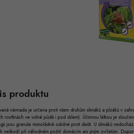
is produktu
aná návnada je určena proti všem druhům slimáků a plzáků v zahra
h rostlinách ve volné půdě i pod sklem). Účinnou látkou je slouče
gii jsou granule mimořádně odolné proti dešti. U slimáků nedochá
ek neškodí při náhodném požití domácím ani jiným zvířatům. Dopo