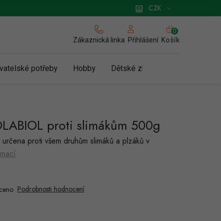
 pro podnikatele
Způsob doručení a platby
Zásady používání cookies
CZK
NÁKUPNÍ
KOŠÍK
Zákaznická linka
Košík
Přihlášení
vatelské potřeby
Hobby
Dětské zboží a hračky
N
LABIOL proti slimákům 500g
určena proti všem druhům slimáků a plzáků v
rmací
Podrobnosti hodnocení
ceno