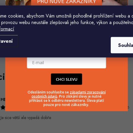
me cookies, abychom Vám umožnili pohodlné prohlížení webu a 
 provozu webu neustále zlepšovali jeho funkce, výkon a použitelno
formací
Komu ji máme poslat?
tavení
Souhl
E-mailová adresa
CHCI SLEVU
Odesláním souhlasíte se
zásadami zpracování
osobních údajů
. Pro získání slevy je nutné
HELENA MINAŘÍKOVÁ
Ivana Mimrackova
přihlásit se k odběru newsletteru. Sleva platí
pouze pro nové zákazníky.
5.8.2026
4.8.2026
Je sice větší ale vypadá dobře