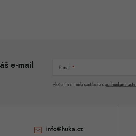
áš e-mail
E-mail
Vložením e-mailu souhlasíte s
podmínkami ochr
info
@
huka.cz