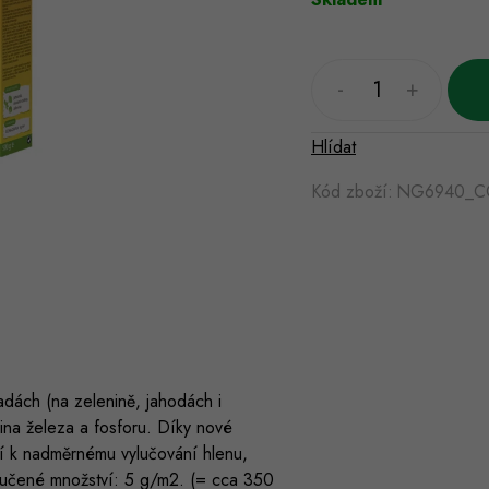
Hlídat
Kód zboží:
NG6940_C
dách (na zelenině, jahodách i
nina železa a fosforu. Díky nové
zí k nadměrnému vylučování hlenu,
ručené množství: 5 g/m2. (= cca 350