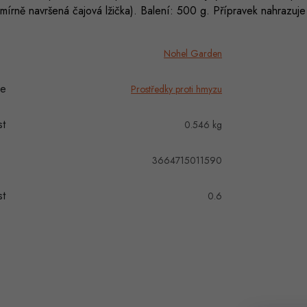
 mírně navršená čajová lžička). Balení: 500 g. Přípravek nahrazuje 
Nohel Garden
ie
Prostředky proti hmyzu
t
0.546 kg
3664715011590
t
0.6