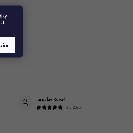
díky
st.
asím
Jaroslav Kováč
2.8.2026