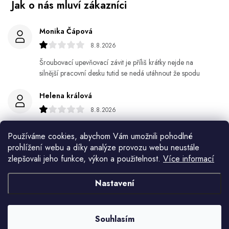
Monika Čápová
8.8.2026
Šroubovací upevňovací závit je příliš krátky nejde na
silnější pracovní desku tutid se nedá utáhnout že spodu
Helena králová
8.8.2026
Objednala jsem si kvetinace a jede n byl praskly dole a
Používáme cookies, abychom Vám umožnili pohodlné
kdyz jsem napsala jak to budem resit tak zadna odpoved
prohlížení webu a díky analýze provozu webu neustále
zlepšovali jeho funkce, výkon a použitelnost.
Více informací
Jiří Jícha
7.8.2026
Nastavení
Ján Kubala
7.8.2026
Souhlasím
Všetko bolo super ale škoda že návod je len v polsky a