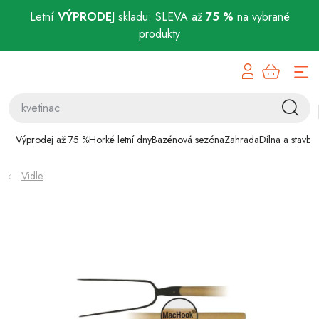
Letní
VÝPRODEJ
skladu: SLEVA až
75 %
na vybrané
produkty
Přejít
Výprodej až 75 %
na
obsah
Horké letní dny
Bazénová sezóna
Výprodej až 75 %
Horké letní dny
Bazénová sezóna
Zahrada
Dílna a stavba
Zahrada
Vidle
Dílna a stavba
Domácnost
Chovatelské potřeby