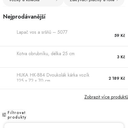
Nejprodávanější
Lapač vos a sršňů – 5077
59 Kč
Kotva obrubníku, délka 25 cm
3 Kč
HUKA HK-884 Dvoukolák kárka vozík
2 189 Kč
125 x 72 x 70 cm
Zobrazit více produktů
Filtrovat
produkty