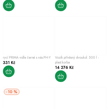
rycí PRIMA vidle černé s nás.PH-Y
Vozík přívěsný dvoukol. 500 l -
331 Kč
plast.korba
14 276 Kč
10 %