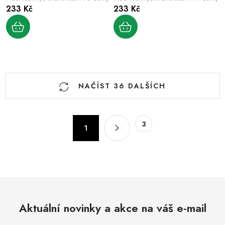
233 Kč
233 Kč
O
NAČÍST 36 DALŠÍCH
v
l
á
S
3
d
1
t
a
r
c
á
n
í
k
p
o
r
v
Aktuální novinky a akce na váš e-mail
v
á
k