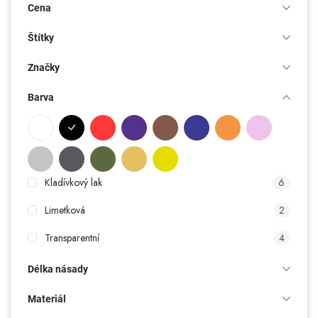
Cena
Štítky
Značky
Barva
Kladívkový lak
6
Limetková
2
Transparentní
4
Tyrkysová
2
Délka násady
zelená - stříbrná
1
Materiál