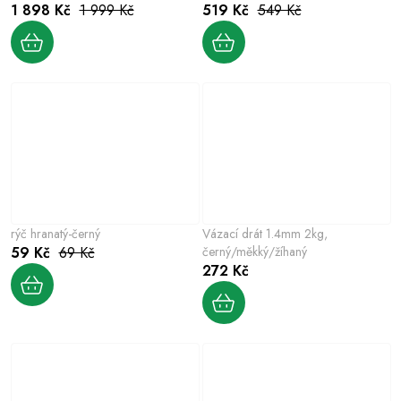
1 898 Kč
1 999 Kč
519 Kč
549 Kč
rýč hranatý-černý
Vázací drát 1.4mm 2kg,
59 Kč
69 Kč
černý/měkký/žíhaný
272 Kč