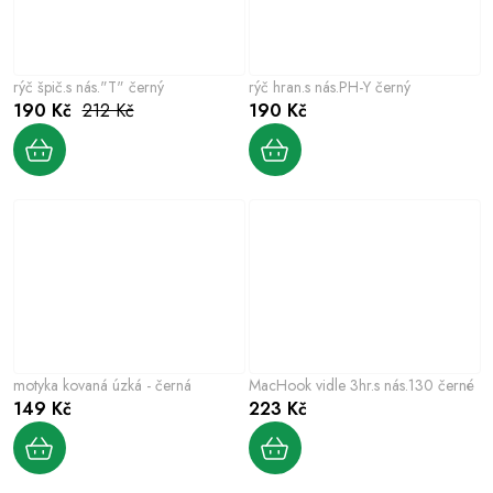
rýč špič.s nás."T" černý
rýč hran.s nás.PH-Y černý
190 Kč
212 Kč
190 Kč
motyka kovaná úzká - černá
MacHook vidle 3hr.s nás.130 černé
149 Kč
223 Kč