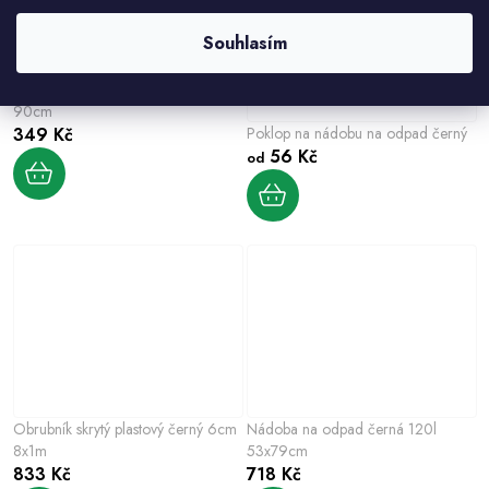
Souhlasím
krumpáč 2,5 kg černý s násadou
50 l
75 l
100 l
90cm
349 Kč
Poklop na nádobu na odpad černý
56 Kč
od
Obrubník skrytý plastový černý 6cm
Nádoba na odpad černá 120l
8x1m
53x79cm
833 Kč
718 Kč