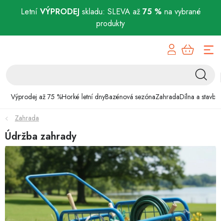
Letní
VÝPRODEJ
skladu: SLEVA až
75 %
na vybrané
produkty
Přejít
Výprodej až 75 %
na
obsah
Horké letní dny
Bazénová sezóna
Výprodej až 75 %
Horké letní dny
Bazénová sezóna
Zahrada
Dílna a stavba
Zahrada
Zahrada
Údržba zahrady
Dílna a stavba
Domácnost
Chovatelské potřeby