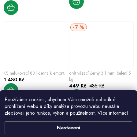
7 %
KS nafukovací 80 l-černá k.-smont.
drát vázací černý 3,1 mm, balení 5
1 480 Kč
kg
449 Kč
485 Kč
Používáme cookies, abychom Vám umožnili pohodlné
prohlížení webu a díky analýze provozu webu neustále
zlepšovali jeho funkce, výkon a použitelnost.
Více informací
Nastavení