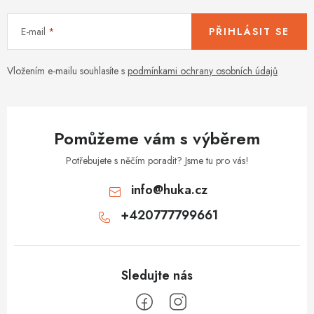
n
y
í
v
E-mail
PŘIHLÁSIT SE
ý
p
Vložením e-mailu souhlasíte s
podmínkami ochrany osobních údajů
i
s
u
Pomůžeme vám s výběrem
Potřebujete s něčím poradit? Jsme tu pro vás!
info
@
huka.cz
+420777799661