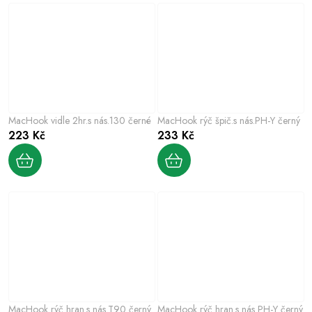
MacHook vidle 2hr.s nás.130 černé
MacHook rýč špič.s nás.PH-Y černý
223 Kč
233 Kč
MacHook rýč hran.s nás.T90 černý
MacHook rýč hran.s nás PH-Y černý