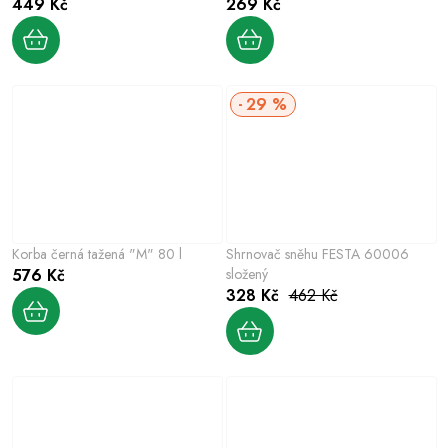
449 Kč
269 Kč
29 %
Korba černá tažená "M" 80 l
Shrnovač sněhu FESTA 60006
576 Kč
složený
328 Kč
462 Kč