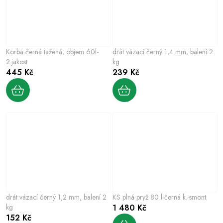
Korba černá tažená, objem 60l-
drát vázací černý 1,4 mm, balení 2
2.jakost
kg
445 Kč
239 Kč
drát vázací černý 1,2 mm, balení 2
KS plná pryž 80 l-černá k.-smont.
kg
1 480 Kč
152 Kč