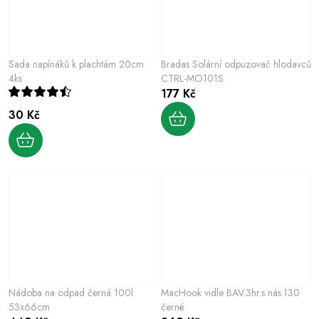
Sada napínáků k plachtám 20cm
Bradas Solární odpuzovač hlodavců
4ks
CTRL-MO101S
177 Kč
30 Kč
Nádoba na odpad černá 100l
MacHook vidle BAV.3hr.s nás.130
53x66cm
černé