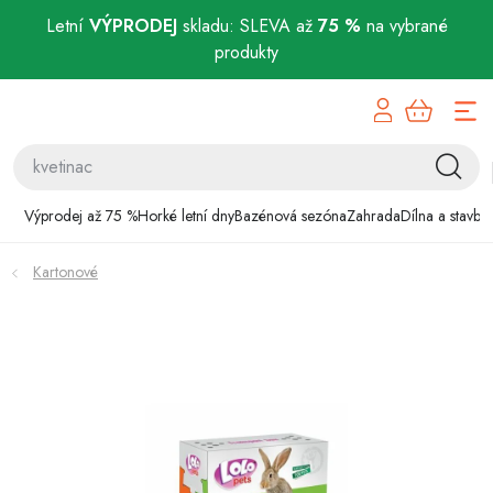
Letní
VÝPRODEJ
skladu: SLEVA až
75 %
na vybrané
produkty
Přejít
Výprodej až 75 %
na
obsah
Horké letní dny
Bazénová sezóna
Výprodej až 75 %
Horké letní dny
Bazénová sezóna
Zahrada
Dílna a stavba
Zahrada
Kartonové
Dílna a stavba
Domácnost
Chovatelské potřeby