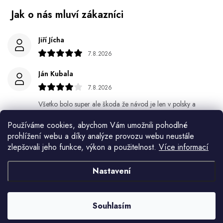
Jiří Jícha
7.8.2026
Ján Kubala
7.8.2026
Všetko bolo super ale škoda že návod je len v polsky a
anglicky .
Používáme cookies, abychom Vám umožnili pohodlné
prohlížení webu a díky analýze provozu webu neustále
Gabriela Březinová Vágnerová
zlepšovali jeho funkce, výkon a použitelnost.
Více informací
5.8.2026
Velmi rychlé odeslání. Spokojenost
Nastavení
HELENA MINAŘÍKOVÁ
5.8.2026
Souhlasím
Je sice větší ale vypadá dobře