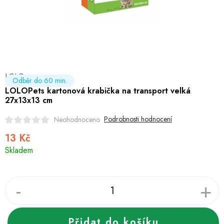
Hobby
Dětské zboží a hračky
Novinky
LOLO
World Cleanup Day
Odběr do 60 min.
LOLOPets kartonová krabička na transport velká
27x13x13 cm
Akční ceny
Podrobnosti hodnocení
Neohodnoceno
Půjčovna
Kontaktuje nás
Obchodní podmínky
13 Kč
Měrná
Vrácení a reklamace
Podmínky ochrany osobních údajů
Skladem
cena:
Obchodní podmínky pro podnikatele
Způsob doručení a platby
Zásady používání cookies
O nás
Blog
Přidat do košíku