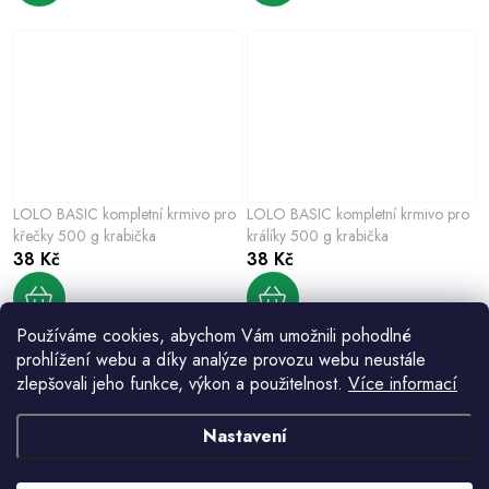
LOLO BASIC kompletní krmivo pro
LOLO BASIC kompletní krmivo pro
křečky 500 g krabička
králíky 500 g krabička
38 Kč
38 Kč
Používáme cookies, abychom Vám umožnili pohodlné
prohlížení webu a díky analýze provozu webu neustále
zlepšovali jeho funkce, výkon a použitelnost.
Více informací
Nastavení