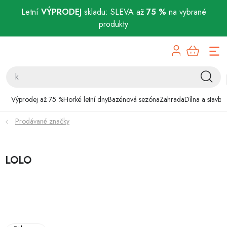
Letní
VÝPRODEJ
skladu: SLEVA až
75 %
na vybrané
produkty
Přejít
Výprodej až 75 %
na
obsah
Horké letní dny
Bazénová sezóna
Výprodej až 75 %
Horké letní dny
Bazénová sezóna
Zahrada
Dílna a stavba
Prodávané značky
Zahrada
Dílna a stavba
LOLO
Domácnost
Chovatelské potřeby