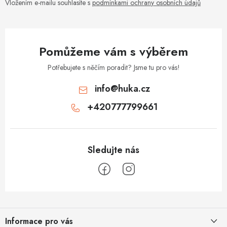
v
Vložením e-mailu souhlasíte s
podmínkami ochrany osobních údajů
k
y
v
Pomůžeme vám s výběrem
ý
p
Potřebujete s něčím poradit? Jsme tu pro vás!
i
info
@
huka.cz
s
+420777799661
u
Z
á
Informace pro vás
p