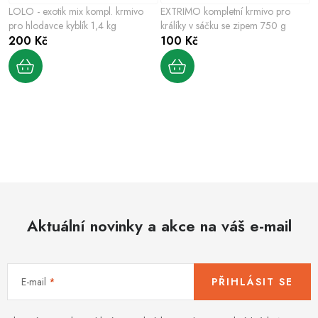
LOLO - exotik mix kompl. krmivo
EXTRIMO kompletní krmivo pro
pro hlodavce kyblík 1,4 kg
králíky v sáčku se zipem 750 g
200 Kč
100 Kč
O
v
l
á
d
Aktuální novinky a akce na váš e-mail
a
c
í
E-mail
PŘIHLÁSIT SE
p
r