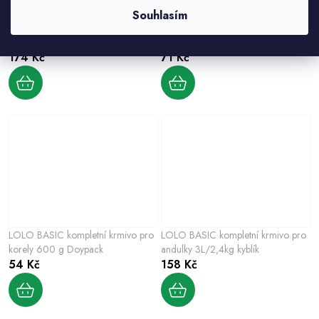
Souhlasím
LOLO BASIC kompletní krmivo pro
LOLO BASIC kompletní krmivo pro
králíky 3 L, 2 kg kyblík
králíky 1000 g krabička
174 Kč
71 Kč
LOLO BASIC kompletní krmivo pro
LOLO BASIC kompletní krmivo pro
korely 600 g Doypack
andulky 3L/2,4kg kyblík
54 Kč
158 Kč