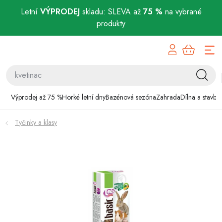
Letní
VÝPRODEJ
skladu: SLEVA až
75 %
na vybrané
produkty
Přejít
Výprodej až 75 %
na
obsah
Horké letní dny
Bazénová sezóna
Výprodej až 75 %
Horké letní dny
Bazénová sezóna
Zahrada
Dílna a stavba
Zahrada
Tyčinky a klasy
Dílna a stavba
Domácnost
Chovatelské potřeby