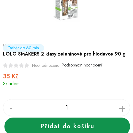
Hobby
Dětské zboží a hračky
Novinky
LOLO
World Cleanup Day
Odběr do 60 min.
LOLO SMAKERS 2 klasy zeleninové pro hlodavce 90 g
Akční ceny
Podrobnosti hodnocení
Neohodnoceno
35 Kč
Půjčovna
Kontaktuje nás
Obchodní podmínky
Měrná
Skladem
Vrácení a reklamace
cena:
Podmínky ochrany osobních údajů
Obchodní podmínky pro podnikatele
Způsob doručení a platby
Zásady používání cookies
O nás
Blog
Přidat do košíku