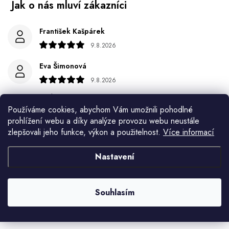
František Kašpárek
9.8.2026
Eva Šimonová
9.8.2026
Spokojenost
Používáme cookies, abychom Vám umožnili pohodlné
Jiří Jícha
prohlížení webu a díky analýze provozu webu neustále
zlepšovali jeho funkce, výkon a použitelnost.
Více informací
7.8.2026
Ján Kubala
Nastavení
7.8.2026
Všetko bolo super ale škoda že návod je len v polsky a
Souhlasím
anglicky .
Zobrazit další hodnocení