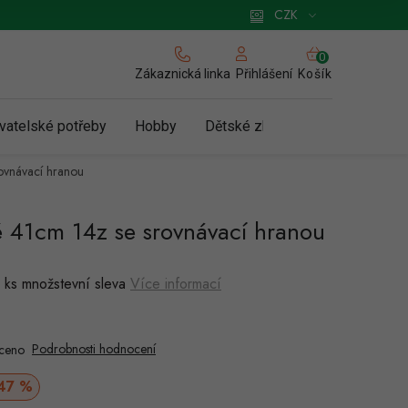
 pro podnikatele
Způsob doručení a platby
Zásady používání cookies
CZK
NÁKUPNÍ
KOŠÍK
Zákaznická linka
Košík
Přihlášení
vatelské potřeby
Hobby
Dětské zboží a hračky
N
ovnávací hranou
é 41cm 14z se srovnávací hranou
.
 ks množstevní sleva
Více informací
Podrobnosti hodnocení
ceno
Měrná
47 %
cena: