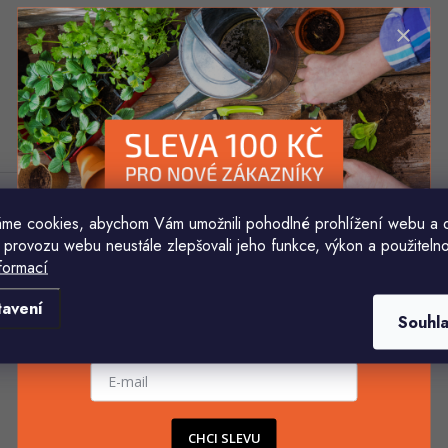
me cookies, abychom Vám umožnili pohodlné prohlížení webu a 
 provozu webu neustále zlepšovali jeho funkce, výkon a použitelno
formací
Komu ji máme poslat?
tavení
Souhl
E-mailová adresa
CHCI SLEVU