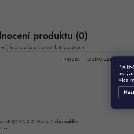
nocení produktu (0)
vní, kdo napíše příspěvek k této položce.
PŘIDAT HODNOCENÍ
Používá
analýze
Více in
Nas
ká 3488/28 750 02 Přerov, Česká republika
or.cz