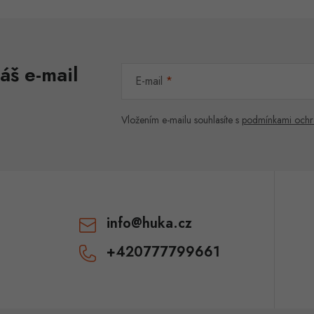
áš e-mail
E-mail
Vložením e-mailu souhlasíte s
podmínkami ochr
info
@
huka.cz
+420777799661