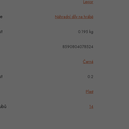
Levior
ie
Náhradní díly na hrábě
t
0.195 kg
8590804078524
Černá
t
0.2
Plast
ubů
14