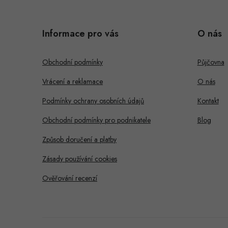
Z
á
Informace pro vás
O nás
p
a
Obchodní podmínky
Půjčovna
t
Vrácení a reklamace
O nás
í
Podmínky ochrany osobních údajů
Kontakt
Obchodní podmínky pro podnikatele
Blog
Způsob doručení a platby
Zásady používání cookies
Ověřování recenzí