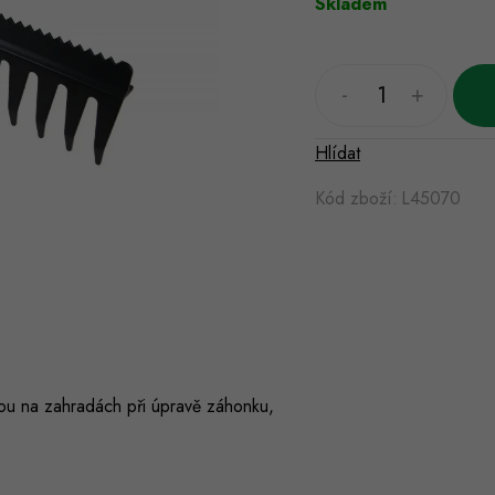
Skladem
Hlídat
Kód zboží:
L45070
nou na zahradách při úpravě záhonku,