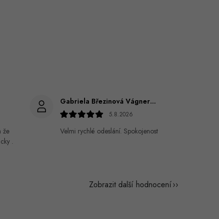
Gabriela Březinová Vágnerová
5.8.2026
a že
Velmi rychlé odeslání. Spokojenost
cky .
Zobrazit další hodnocení