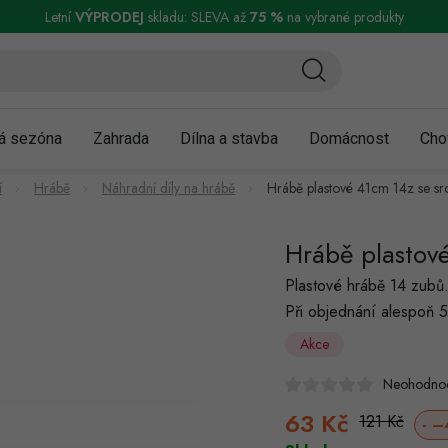
ní a reklamace
Podmínky ochrany osobních údajů
Obchodní podmínky
Letní
VÝPRODEJ
skladu: SLEVA až
75 %
na vybrané produkty
á sezóna
Zahrada
Dílna a stavba
Domácnost
Cho
í
Hrábě
Náhradní díly na hrábě
Hrábě plastové 41cm 14z se sr
Hrábě plastov
Plastové hrábě 14 zubů
Při objednání alespoň 5
Akce
Neohodno
63 Kč
121 Kč
–