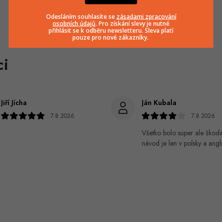
Odesláním souhlasíte se
zásadami zpracování
osobních údajů
. Pro získání slevy je nutné
přihlásit se k odběru newsletteru. Sleva platí
pouze pro nové zákazníky.
Jiří Jícha
Ján Kubala
7.8.2026
7.8.2026
Všetko bolo super ale škod
návod je len v polsky a angli