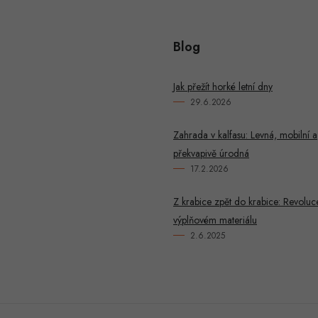
Blog
Jak přežít horké letní dny
29.6.2026
Zahrada v kalfasu: Levná, mobilní a
překvapivě úrodná
17.2.2026
Z krabice zpět do krabice: Revoluc
výplňovém materiálu
2.6.2025