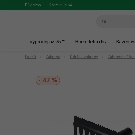
Přejít
Půjčovna
Kontaktuje nás
Obchodní podmínky
Vráce
na
obsah
Výprodej až 75 %
Horké letní dny
Bazénov
Domů
Zahrada
Údržba zahrady
Zahradní nářad
47 %