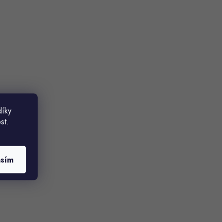
díky
st.
asím