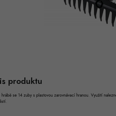
is produktu
é hrábě se 14 zuby s plastovou zarovnávací hranou. Využití nalez
istí.