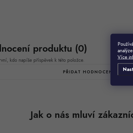
Používá
nocení produktu (0)
analýze
Více in
vní, kdo napíše příspěvek k této položce.
Nas
PŘIDAT HODNOCENÍ