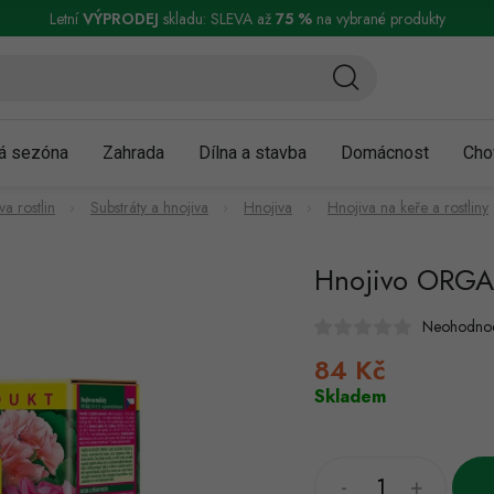
ní a reklamace
Podmínky ochrany osobních údajů
Obchodní podmínky
Letní
VÝPRODEJ
skladu: SLEVA až
75 %
na vybrané produkty
á sezóna
Zahrada
Dílna a stavba
Domácnost
Cho
a rostlin
Substráty a hnojiva
Hnojiva
Hnojiva na keře a rostliny
Hnojivo ORGA
Neohodno
84 Kč
Měrná
cena:
Skladem