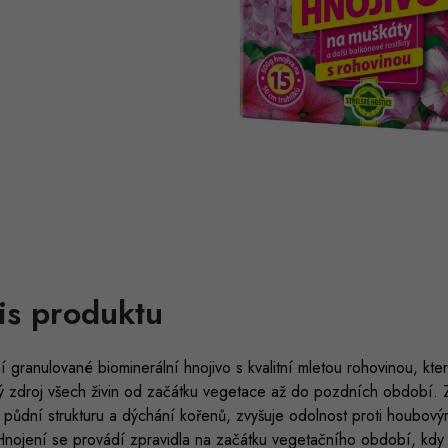
is produktu
í granulované biominerální hnojivo s kvalitní mletou rohovinou, kt
 zdroj všech živin od začátku vegetace až do pozdních období. Ze
 půdní strukturu a dýchání kořenů, zvyšuje odolnost proti houbov
 Hnojení se provádí zpravidla na začátku vegetačního období, kdy