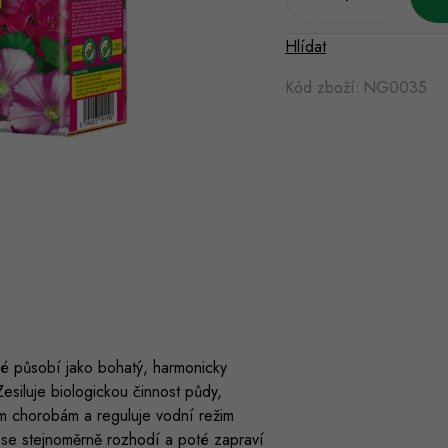
Hlídat
Kód zboží:
NG0035
eré působí jako bohatý, harmonicky
siluje biologickou činnost půdy,
ým chorobám a reguluje vodní režim
 se stejnoměrně rozhodí a poté zapraví