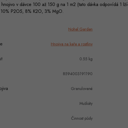
hnojivo v dávce 100 až 150 g na 1 m2 (tato dávka odpovídá 1 lžíc
 10% P2O5, 8% K2O, 3% MgO.
Nohel Garden
ie
Hnojiva na keře a rostliny
t
0.55 kg
8594003191190
jiva
Granulované
Muškáty
Činnost půdy