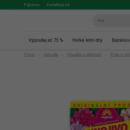
Přejít
Půjčovna
Kontaktuje nás
Obchodní podmínky
Vráce
na
obsah
Výprodej až 75 %
Horké letní dny
Bazénov
Domů
Zahrada
Výsadba a pěstování
Půda a výživ