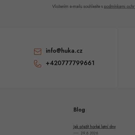
Vložením e-mailu souhlasíte s
podmínkami ochr
info
@
huka.cz
+420777799661
Blog
Jak přežít horké letní dny
29.6.2026