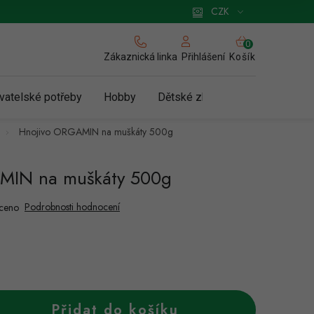
 pro podnikatele
Způsob doručení a platby
Zásady používání cookies
CZK
NÁKUPNÍ
KOŠÍK
Zákaznická linka
Košík
Přihlášení
vatelské potřeby
Hobby
Dětské zboží a hračky
N
Hnojivo ORGAMIN na muškáty 500g
MIN na muškáty 500g
Podrobnosti hodnocení
ceno
Přidat do košíku