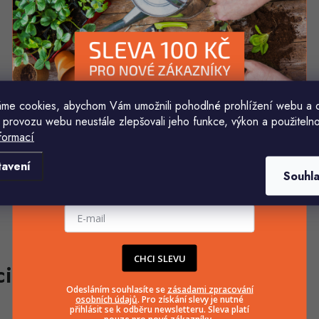
me cookies, abychom Vám umožnili pohodlné prohlížení webu a 
 provozu webu neustále zlepšovali jeho funkce, výkon a použitelno
formací
Komu ji máme poslat?
tavení
Souhl
E-mailová adresa
CHCI SLEVU
Odesláním souhlasíte se
zásadami zpracování
osobních údajů
. Pro získání slevy je nutné
přihlásit se k odběru newsletteru. Sleva platí
pouze pro nové zákazníky.