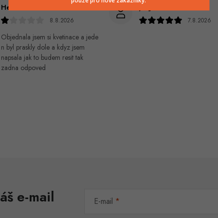
Helena králová
Jiří Jícha
8.8.2026
7.8.2026
Objednala jsem si kvetinace a jede
n byl praskly dole a kdyz jsem
napsala jak to budem resit tak
zadna odpoved
áš e-mail
E-mail