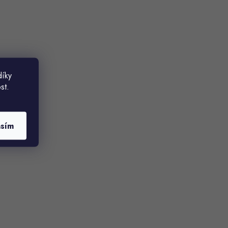
díky
st.
asím