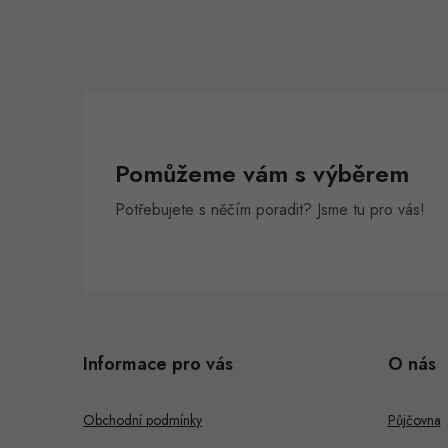
Pomůžeme vám s výběrem
Potřebujete s něčím poradit? Jsme tu pro vás!
Z
á
Informace pro vás
O nás
p
a
Obchodní podmínky
Půjčovna