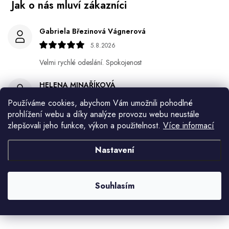
Gabriela Březinová Vágnerová
5.8.2026
Velmi rychlé odeslání. Spokojenost
HELENA MINAŘÍKOVÁ
5.8.2026
Používáme cookies, abychom Vám umožnili pohodlné
prohlížení webu a díky analýze provozu webu neustále
Je sice větší ale vypadá dobře
zlepšovali jeho funkce, výkon a použitelnost.
Více informací
Ivana Mimrackova
Nastavení
4.8.2026
Jaroslav Kováč
Souhlasím
2.8.2026
Zobrazit další hodnocení