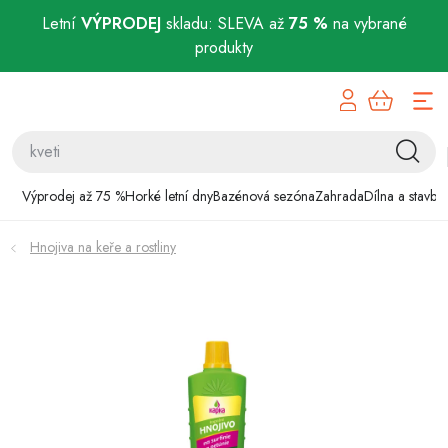
Letní
VÝPRODEJ
skladu: SLEVA až
75 %
na vybrané
produkty
Přejít
Výprodej až 75 %
na
obsah
Horké letní dny
Bazénová sezóna
Výprodej až 75 %
Horké letní dny
Bazénová sezóna
Zahrada
Dílna a stavba
Zahrada
Hnojiva na keře a rostliny
Dílna a stavba
Domácnost
Chovatelské potřeby