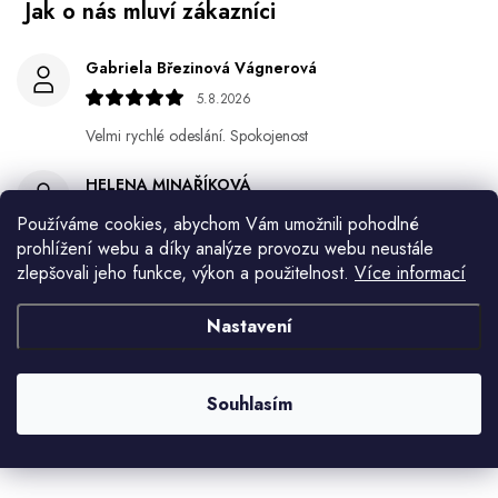
Gabriela Březinová Vágnerová
5.8.2026
Velmi rychlé odeslání. Spokojenost
HELENA MINAŘÍKOVÁ
5.8.2026
Používáme cookies, abychom Vám umožnili pohodlné
prohlížení webu a díky analýze provozu webu neustále
Je sice větší ale vypadá dobře
zlepšovali jeho funkce, výkon a použitelnost.
Více informací
Ivana Mimrackova
Nastavení
4.8.2026
Jaroslav Kováč
Souhlasím
2.8.2026
Zobrazit další hodnocení