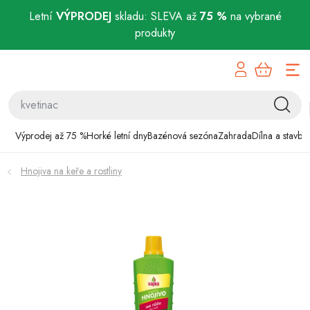
Letní
VÝPRODEJ
skladu: SLEVA až
75 %
na vybrané
produkty
Přejít
Výprodej až 75 %
na
obsah
Horké letní dny
Bazénová sezóna
Výprodej až 75 %
Horké letní dny
Bazénová sezóna
Zahrada
Dílna a stavba
Zahrada
Hnojiva na keře a rostliny
Dílna a stavba
Domácnost
Chovatelské potřeby