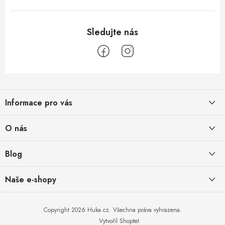
Z
á
Informace pro vás
p
a
Obchodní podmínky
O nás
t
Vrácení a reklamace
í
Půjčovna
Blog
Podmínky ochrany osobních údajů
O nás
Jak přežít horké letní dny
Naše e-shopy
Obchodní podmínky pro podnikatele
29.6.2026
Kontakt
Způsob doručení a platby
Blog
Dobrý den, potřebujete s
Zahrada v kalfasu: Levná, mobilní a překvapivě úrodná
Copyright 2026
Huka.cz
. Všechna práva vyhrazena.
něčím pomoci?
Zásady používání cookies
17.2.2026
Vytvořil Shoptet