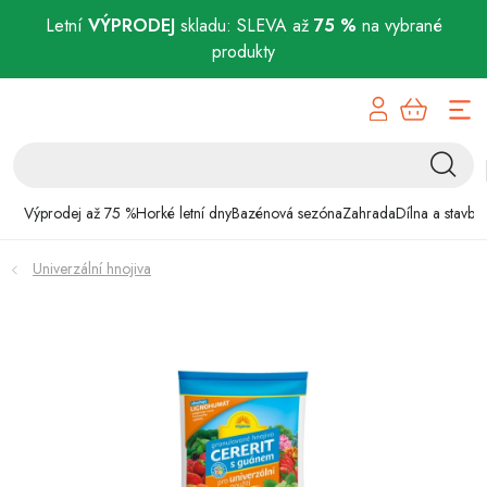
Letní
VÝPRODEJ
skladu: SLEVA až
75 %
na vybrané
produkty
Přejít
Výprodej až 75 %
na
obsah
Horké letní dny
Bazénová sezóna
Výprodej až 75 %
Horké letní dny
Bazénová sezóna
Zahrada
Dílna a stavba
Zahrada
Univerzální hnojiva
Dílna a stavba
Domácnost
Chovatelské potřeby