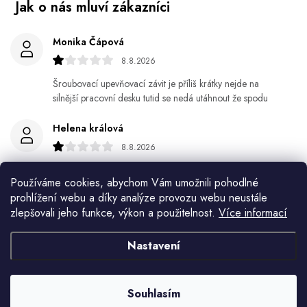
Monika Čápová
8.8.2026
Šroubovací upevňovací závit je příliš krátky nejde na
silnější pracovní desku tutid se nedá utáhnout že spodu
Helena králová
8.8.2026
Objednala jsem si kvetinace a jede n byl praskly dole a
Používáme cookies, abychom Vám umožnili pohodlné
kdyz jsem napsala jak to budem resit tak zadna odpoved
prohlížení webu a díky analýze provozu webu neustále
zlepšovali jeho funkce, výkon a použitelnost.
Více informací
Jiří Jícha
7.8.2026
Nastavení
Ján Kubala
7.8.2026
Souhlasím
Všetko bolo super ale škoda že návod je len v polsky a