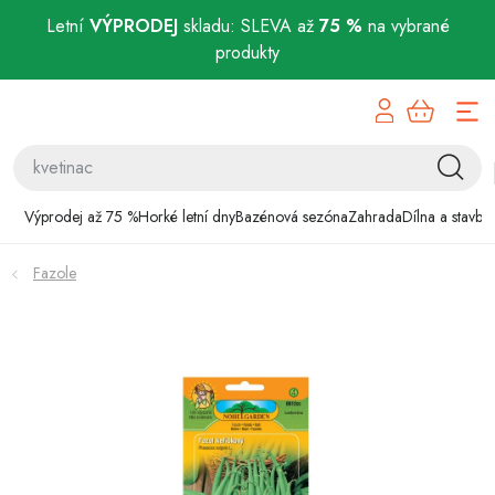
Letní
VÝPRODEJ
skladu: SLEVA až
75 %
na vybrané
produkty
Přejít
Výprodej až 75 %
na
obsah
Horké letní dny
Bazénová sezóna
Výprodej až 75 %
Horké letní dny
Bazénová sezóna
Zahrada
Dílna a stavba
Zahrada
Fazole
Dílna a stavba
Domácnost
Chovatelské potřeby