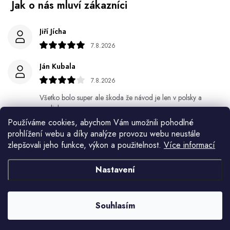
Jiří Jícha
7.8.2026
Ján Kubala
7.8.2026
Všetko bolo super ale škoda že návod je len v polsky a
anglicky .
Používáme cookies, abychom Vám umožnili pohodlné
Gabriela Březinová Vágnerová
prohlížení webu a díky analýze provozu webu neustále
zlepšovali jeho funkce, výkon a použitelnost.
Více informací
5.8.2026
Velmi rychlé odeslání. Spokojenost
Nastavení
HELENA MINAŘÍKOVÁ
5.8.2026
Souhlasím
Je sice větší ale vypadá dobře