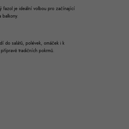
ý fazol je ideální volbou pro začínající
a balkony.
odí do salátů, polévek, omáček i k
přípravě tradičních pokrmů.