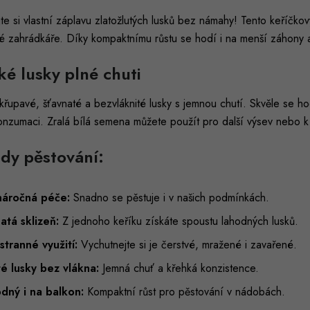
te si vlastní záplavu zlatožlutých lusků bez námahy! Tento keříčkov
né zahrádkáře. Díky kompaktnímu růstu se hodí i na menší záhony 
ké lusky plné chuti
i křupavé, šťavnaté a bezvláknité lusky s jemnou chutí. Skvěle se h
nzumaci. Zralá bílá semena můžete použít pro další výsev nebo k 
dy pěstování:
áročná péče:
Snadno se pěstuje i v našich podmínkách.
atá sklizeň:
Z jednoho keříku získáte spoustu lahodných lusků.
stranné využití:
Vychutnejte si je čerstvé, mražené i zavařené.
té lusky bez vlákna:
Jemná chuť a křehká konzistence.
dný i na balkon:
Kompaktní růst pro pěstování v nádobách.