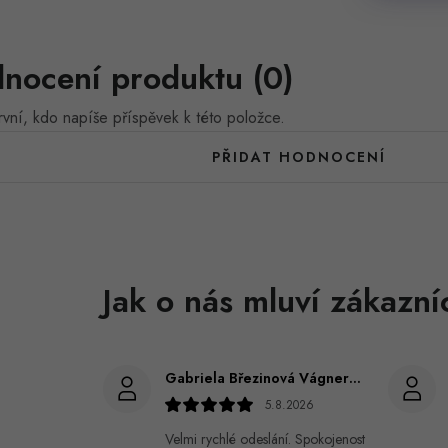
nocení produktu (0)
vní, kdo napíše příspěvek k této položce.
PŘIDAT HODNOCENÍ
Gabriela Březinová Vágnerová
5.8.2026
Velmi rychlé odeslání. Spokojenost