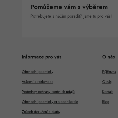
Pomůžeme vám s výběrem
Potřebujete s něčím poradit? Jsme tu pro vás!
Z
á
Informace pro vás
O nás
p
a
Obchodní podmínky
Půjčovna
t
Vrácení a reklamace
O nás
í
Podmínky ochrany osobních údajů
Kontakt
Obchodní podmínky pro podnikatele
Blog
Způsob doručení a platby