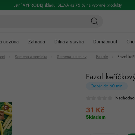
ní a reklamace
Podmínky ochrany osobních údajů
Obchodní podmínky
Letní
VÝPRODEJ
skladu: SLEVA až
75 %
na vybrané produkty
á sezóna
Zahrada
Dílna a stavba
Domácnost
Cho
čení
Semena a semínka
Semena zeleniny
Fazole
Fazol keř
Fazol keříčko
Odběr do 60 min.
Neohodno
31 Kč
Měrná
cena:
Skladem