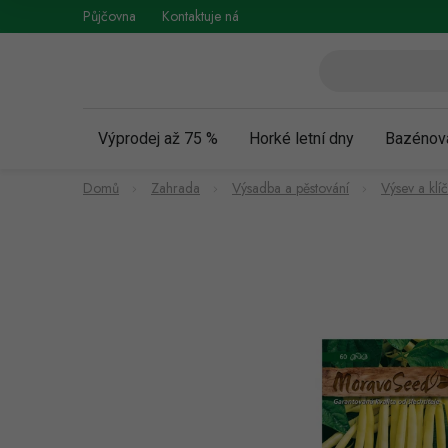
Přejít
Půjčovna
Kontaktuje nás
Obchodní podmínky
Vráce
na
obsah
Výprodej až 75 %
Horké letní dny
Bazénov
Domů
Zahrada
Výsadba a pěstování
Výsev a klí