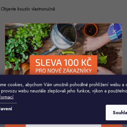
 Objevte kouzlo vlastnoručně
me cookies, abychom Vám umožnili pohodlné prohlížení webu a 
 provozu webu neustále zlepšovali jeho funkce, výkon a použitelno
formací
Komu ji máme poslat?
tavení
Souhl
E-mailová adresa