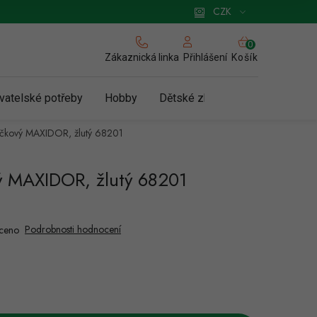
 pro podnikatele
Způsob doručení a platby
Zásady používání cookies
CZK
NÁKUPNÍ
KOŠÍK
Zákaznická linka
Košík
Přihlášení
vatelské potřeby
Hobby
Dětské zboží a hračky
N
íčkový MAXIDOR, žlutý 68201
vý MAXIDOR, žlutý 68201
Podrobnosti hodnocení
ceno