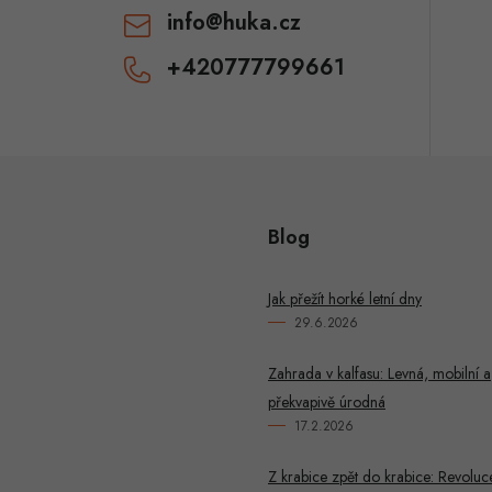
info
@
huka.cz
+420777799661
Blog
Jak přežít horké letní dny
29.6.2026
Zahrada v kalfasu: Levná, mobilní a
překvapivě úrodná
17.2.2026
Z krabice zpět do krabice: Revoluc