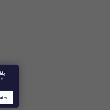
díky
st.
asím