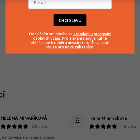
CHCI SLEVU
Odesláním souhlasíte se
zásadami zpracování
osobních údajů
. Pro získání slevy je nutné
přihlásit se k odběru newsletteru. Sleva platí
pouze pro nové zákazníky.
HELENA MINAŘÍKOVÁ
Ivana Mimrackova
5.8.2026
4.8.2026
Je sice větší ale vypadá dobře