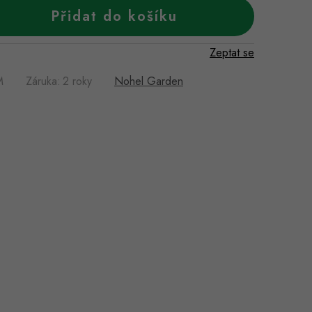
Přidat do košíku
Zeptat se
M
Záruka
:
2 roky
Nohel Garden