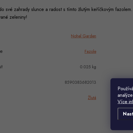
o své zahrady slunce a radost s tímto žlutým keříčkovým fazolem.
vané zeleniny!
Nohel Garden
ie
Fazole
t
0.025 kg
8590383682013
Používá
analýze
Žlutá
Více in
Nas