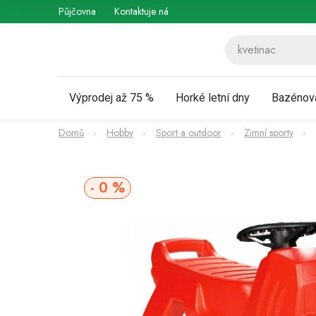
Přejít
Půjčovna
Kontaktuje nás
Obchodní podmínky
Vráce
na
obsah
Výprodej až 75 %
Horké letní dny
Bazénov
Domů
Hobby
Sport a outdoor
Zimní sporty
0 %