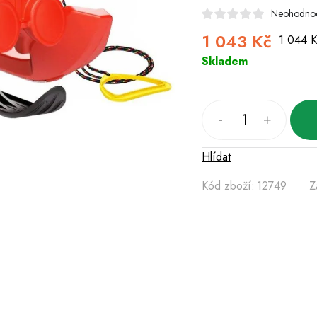
Neohodno
1 043 Kč
1 044 
Skladem
Hlídat
Kód zboží:
12749
Z