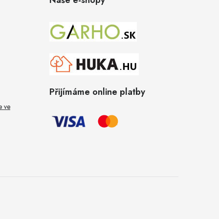
Přijímáme online platby
e ve