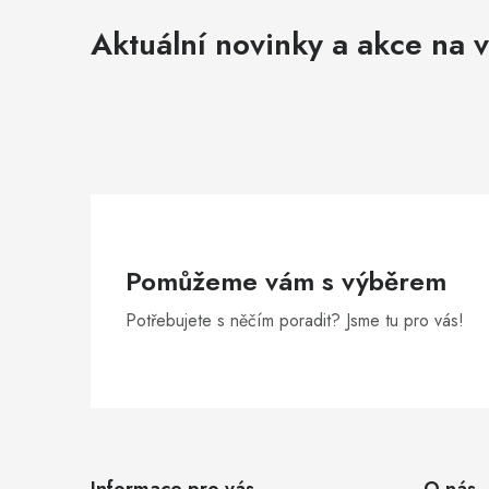
Aktuální novinky a akce na v
Pomůžeme vám s výběrem
Potřebujete s něčím poradit? Jsme tu pro vás!
Z
á
Informace pro vás
O nás