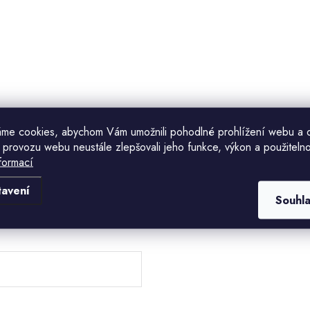
me cookies, abychom Vám umožnili pohodlné prohlížení webu a 
 provozu webu neustále zlepšovali jeho funkce, výkon a použitelno
formací
Komu ji máme poslat?
tavení
Souhl
E-mailová adresa
CHCI SLEVU
Odesláním souhlasíte se
zásadami zpracování