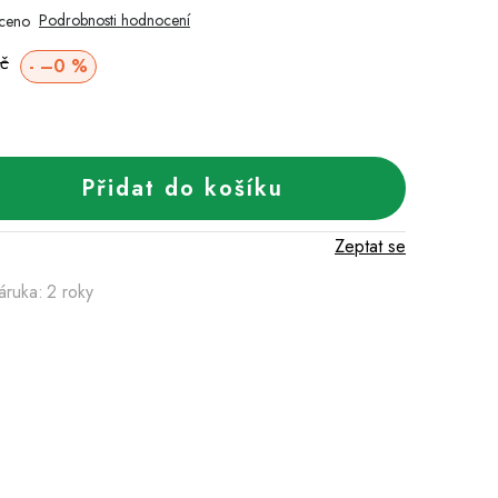
Podrobnosti hodnocení
ceno
Měrná
Kč
–0 %
cena:
Přidat do košíku
Zeptat se
áruka
:
2 roky