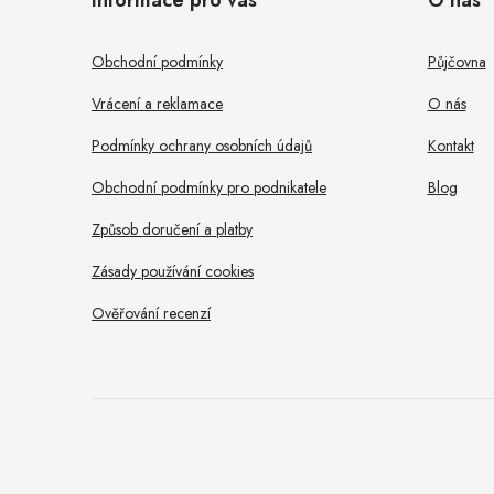
p
a
Obchodní podmínky
Půjčovna
t
Vrácení a reklamace
O nás
í
Podmínky ochrany osobních údajů
Kontakt
Obchodní podmínky pro podnikatele
Blog
Způsob doručení a platby
Zásady používání cookies
Ověřování recenzí
Dobrý den, potřebujete s
něčím pomoci?