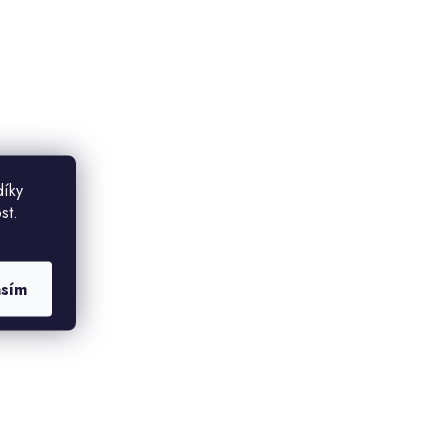
díky
st.
asím