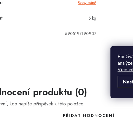
ie
Boby, sáně
t
5 kg
5905197190907
Používá
analýze
Více in
Nas
nocení produktu (0)
vní, kdo napíše příspěvek k této položce.
PŘIDAT HODNOCENÍ