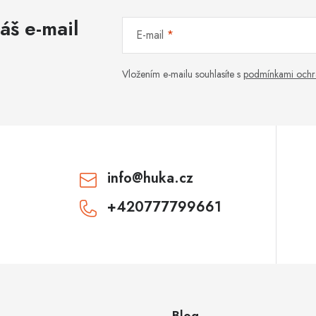
áš e-mail
E-mail
Vložením e-mailu souhlasíte s
podmínkami ochr
info
@
huka.cz
+420777799661
Blog