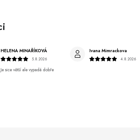
osobních údajů
. Pro získání slevy je nutné
přihlásit se k odběru newsletteru. Sleva platí
pouze pro nové zákazníky.
HELENA MINAŘÍKOVÁ
Ivana Mimrackova
5.8.2026
4.8.2026
Je sice větší ale vypadá dobře