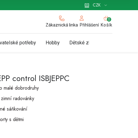
 pro podnikatele
Způsob doručení a platby
Zásady používání cookies
CZK
NÁKUPNÍ
KOŠÍK
Zákaznická linka
Košík
Přihlášení
vatelské potřeby
Hobby
Dětské zboží a hračky
N
EPP control ISBJEPPC
o malé dobrodruhy
 zimní radovánky
né sáňkování
orty s dětmi