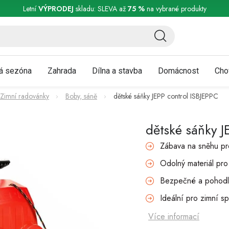
ní a reklamace
Podmínky ochrany osobních údajů
Obchodní podmínky
Letní
VÝPRODEJ
skladu: SLEVA až
75 %
na vybrané produkty
á sezóna
Zahrada
Dílna a stavba
Domácnost
Cho
Zimní radovánky
Boby, sáně
dětské sáňky JEPP control ISBJEPPC
dětské sáňky J
Zábava na sněhu pr
Odolný materiál pro
Bezpečné a pohodl
Ideální pro zimní sp
Více informací