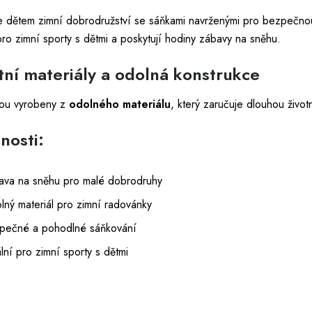
e dětem zimní dobrodružství se sáňkami navrženými pro bezpečnou
pro zimní sporty s dětmi a poskytují hodiny zábavy na sněhu.
itní materiály a odolná konstrukce
sou vyrobeny z
odolného materiálu
, který zaručuje dlouhou život
nosti:
ava na sněhu pro malé dobrodruhy
lný materiál pro zimní radovánky
pečné a pohodlné sáňkování
lní pro zimní sporty s dětmi