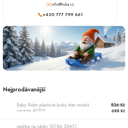
Hobby
✉️
info@huka.cz
📞
+420 777 799 661
Dětské zboží a hračky
Novinky
World Cleanup Day
Akční ceny
Půjčovna
Kontaktuje nás
Obchodní podmínky
Vrácení a reklamace
Podmínky ochrany osobních údajů
Nejprodávanější
Obchodní podmínky pro podnikatele
Způsob doručení a platby
Zásady používání cookies
O nás
Blog
Baby Rider plastové boby titan modrá
836 Kč
varianta 40702
688 Kč
opěrka na sáňky TATRA SEAT1