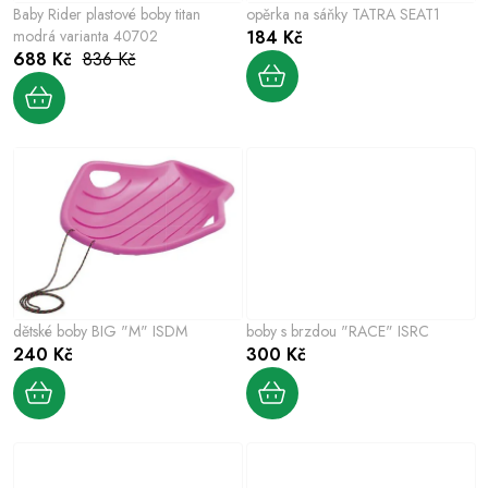
r
Baby Rider plastové boby titan
opěrka na sáňky TATRA SEAT1
d
o
modrá varianta 40702
184 Kč
u
688 Kč
836 Kč
d
k
u
t
k
ů
t
ů
dětské boby BIG "M" ISDM
boby s brzdou "RACE" ISRC
240 Kč
300 Kč