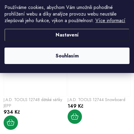
Používáme cookies, abychom Vám umožnili pohodlné
Kluzák BIG M světle modrý
J.A.D. TOOLS ISG2-3005U kluzák
prohlížení webu a díky analýze provozu webu neustále
262 Kč
na sníh "Kid 2"- lopata
zlepšovali jeho funkce, výkon a použitelnost.
Více informací
54 Kč
Nastavení
Souhlasím
J.A.D. TOOLS 12748 dětské sáňky
J.A.D. TOOLS 12744 Snowboard
JEPP
149 Kč
934 Kč