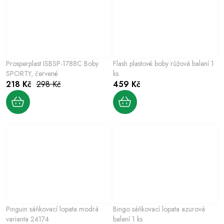
Prosperplast ISBSP-1788C Boby
Flash plastové boby růžová balení 1
SPORTY, červené
ks
218 Kč
298 Kč
459 Kč
Pinguin sáňkovací lopata modrá
Bingo sáňkovací lopata azurová
varianta 24174
balení 1 ks