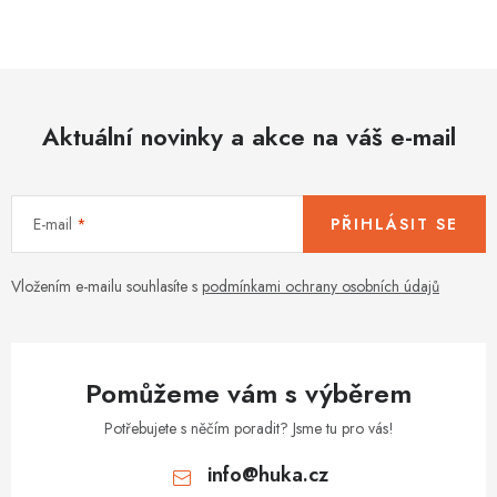
O
v
l
á
d
Aktuální novinky a akce na váš e-mail
a
c
í
E-mail
PŘIHLÁSIT SE
p
r
v
Vložením e-mailu souhlasíte s
podmínkami ochrany osobních údajů
k
y
v
Pomůžeme vám s výběrem
ý
p
Potřebujete s něčím poradit? Jsme tu pro vás!
i
info
@
huka.cz
s