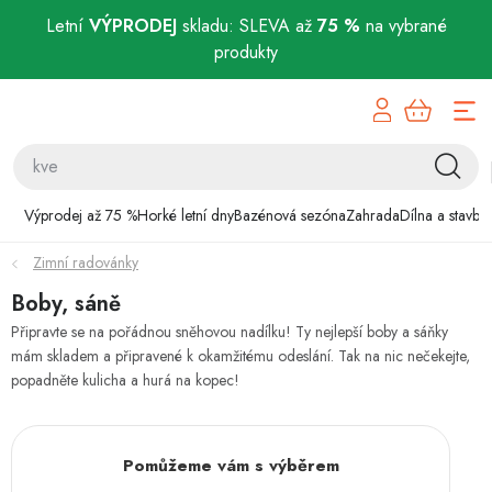
Letní
VÝPRODEJ
skladu: SLEVA až
75 %
na vybrané
produkty
Přejít
Výprodej až 75 %
na
obsah
Horké letní dny
Bazénová sezóna
Výprodej až 75 %
Horké letní dny
Bazénová sezóna
Zahrada
Dílna a stavba
Zimní radovánky
Zahrada
Boby, sáně
Dílna a stavba
Připravte se na pořádnou sněhovou nadílku! Ty nejlepší boby a sáňky
mám skladem a připravené k okamžitému odeslání. Tak na nic nečekejte,
popadněte kulicha a hurá na kopec!
Domácnost
Chovatelské potřeby
Pomůžeme vám s výběrem