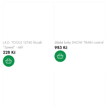
J.A.D. TOOLS 12740 kluzák
dětské boby SNOW TRAIN control
"Speed" - talíř
983 Kč
228 Kč