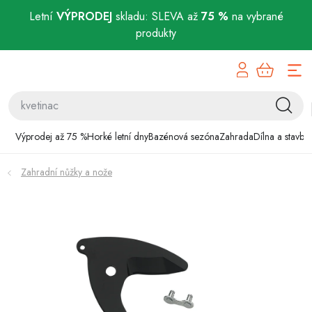
Letní
VÝPRODEJ
skladu: SLEVA až
75 %
na vybrané
produkty
Přejít
Výprodej až 75 %
na
obsah
Horké letní dny
Bazénová sezóna
Výprodej až 75 %
Horké letní dny
Bazénová sezóna
Zahrada
Dílna a stavba
Zahrada
Zahradní nůžky a nože
Dílna a stavba
Domácnost
Chovatelské potřeby