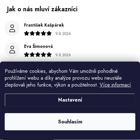
František Kašpárek
9.8.2026
Eva Šimonová
9.8.2026
Spokojenost
Používáme cookies, abychom Vám umožnili pohodlné
prohlížení webu a díky analýze provozu webu neustále
Jiří Jícha
zlepšovali jeho funkce, výkon a použitelnost.
Více informací
7.8.2026
Nastavení
Ján Kubala
7.8.2026
Všetko bolo super ale škoda že návod je len v polsky a
Souhlasím
anglicky .
Zobrazit další hodnocení