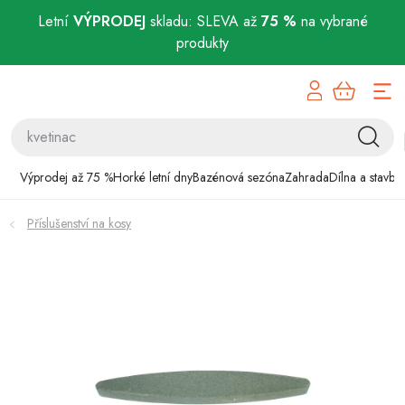
Letní
VÝPRODEJ
skladu: SLEVA až
75 %
na vybrané
produkty
Přejít
Výprodej až 75 %
na
obsah
Horké letní dny
Bazénová sezóna
Výprodej až 75 %
Horké letní dny
Bazénová sezóna
Zahrada
Dílna a stavba
Zahrada
Příslušenství na kosy
Dílna a stavba
Domácnost
Chovatelské potřeby