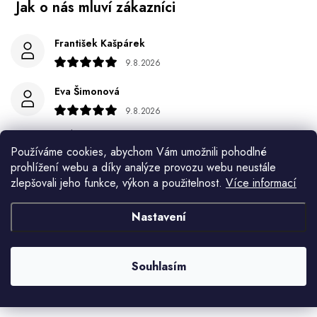
František Kašpárek
9.8.2026
Eva Šimonová
9.8.2026
Spokojenost
Používáme cookies, abychom Vám umožnili pohodlné
Jiří Jícha
prohlížení webu a díky analýze provozu webu neustále
zlepšovali jeho funkce, výkon a použitelnost.
Více informací
7.8.2026
Ján Kubala
Nastavení
7.8.2026
Všetko bolo super ale škoda že návod je len v polsky a
Souhlasím
anglicky .
Zobrazit další hodnocení