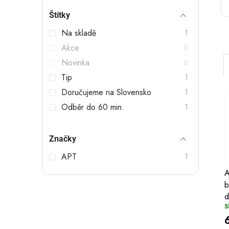
t
Štítky
r
Na skladě
1
a
Akce
0
n
Novinka
0
n
Tip
1
Doručujeme na Slovensko
1
í
Odběr do 60 min.
1
p
a
Značky
i
n
í
APT
1
e
A
b
l
d
S