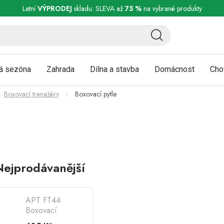
ní a reklamace
Podmínky ochrany osobních údajů
Obchodní podmínky
Letní
VÝPRODEJ
skladu: SLEVA až
75 %
na vybrané produkty
á sezóna
Zahrada
Dílna a stavba
Domácnost
Cho
Boxovací trenažéry
Boxovací pytle
Nejprodávanější
APT FT44
Boxovací
sada boxerský