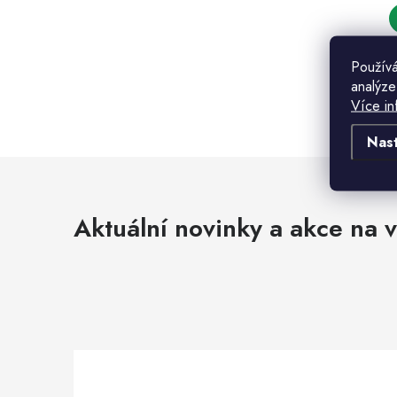
Používá
analýze
Více in
t
t
Nas
l
Aktuální novinky a akce na v
í
r