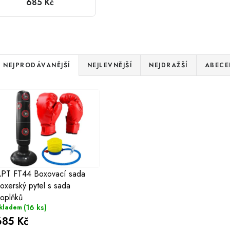
685 Kč
pytel s sada
doplňků
Ř
NEJPRODÁVANĚJŠÍ
NEJLEVNĚJŠÍ
NEJDRAŽŠÍ
ABECE
a
V
z
ý
e
p
n
s
PT FT44 Boxovací sada
p
oxerský pytel s sada
p
r
oplňků
(16 ks)
kladem
r
o
685 Kč