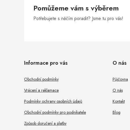
Pomůžeme vám s výběrem
Potřebujete s něčím poradit? Jsme tu pro vás!
Z
á
i
Informace pro vás
O nás
p
s
a
Obchodní podmínky
Půjčovna
t
Vrácení a reklamace
O nás
í
Podmínky ochrany osobních údajů
Kontakt
Obchodní podmínky pro podnikatele
Blog
Způsob doručení a platby