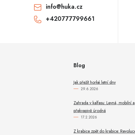
v
info
@
huka.cz
k
+420777799661
y
v
ý
p
Blog
u
Jak přežít horké letní dny
29.6.2026
Zahrada v kalfasu: Levná, mobilní a
překvapivě úrodná
17.2.2026
Z krabice zpět do krabice: Revoluc