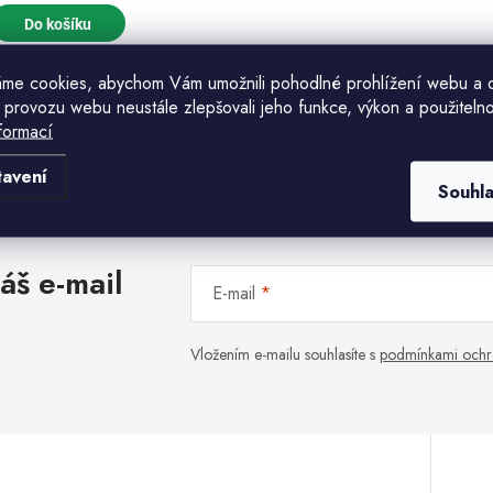
o
d
Do košíku
d
u
u
me cookies, abychom Vám umožnili pohodlné prohlížení webu a 
k
 provozu webu neustále zlepšovali jeho funkce, výkon a použitelno
k
formací
O
Komu ji máme poslat?
v
ů
tavení
Souhl
ů
E-mailová adresa
á
áš e-mail
d
E-mail
a
CHCI SLEVU
c
Vložením e-mailu souhlasíte s
podmínkami ochr
Odesláním souhlasíte se
zásadami zpracování
osobních údajů
. Pro získání slevy je nutné
přihlásit se k odběru newsletteru. Sleva platí
pouze pro nové zákazníky.
p