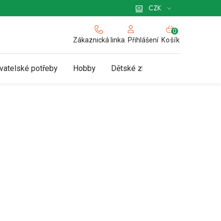
 pro podnikatele
Způsob doručení a platby
Zásady používání cookies
CZK
NÁKUPNÍ
KOŠÍK
Zákaznická linka
Košík
Přihlášení
vatelské potřeby
Hobby
Dětské zboží a hračky
N