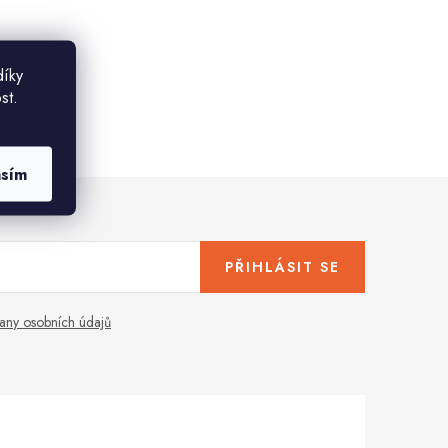
díky
st.
asím
PŘIHLÁSIT SE
any osobních údajů