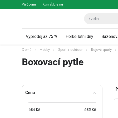
Přejít
Půjčovna
Kontaktuje nás
Obchodní podmínky
Vráce
na
obsah
Výprodej až 75 %
Horké letní dny
Bazénov
Domů
Hobby
Sport a outdoor
Bojové sporty
Boxovací pytle
P
Cena
o
s
684
Kč
685
Kč