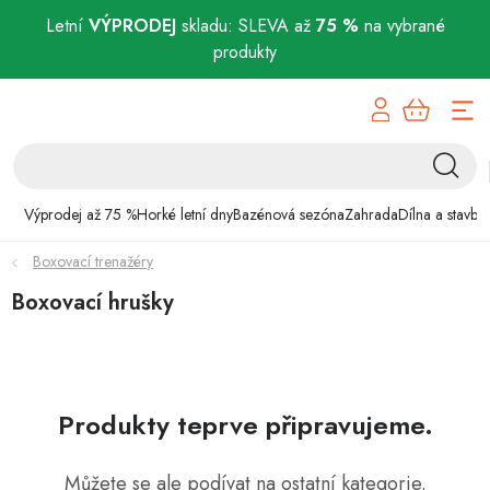
Letní
VÝPRODEJ
skladu: SLEVA až
75 %
na vybrané
produkty
Přejít
Výprodej až 75 %
na
obsah
Horké letní dny
Bazénová sezóna
Výprodej až 75 %
Horké letní dny
Bazénová sezóna
Zahrada
Dílna a stavba
Boxovací trenažéry
Zahrada
Boxovací hrušky
Dílna a stavba
Domácnost
Produkty teprve připravujeme.
Chovatelské potřeby
Můžete se ale podívat na ostatní kategorie.