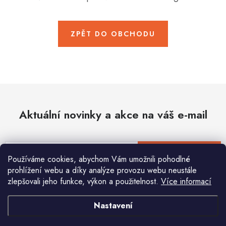
Hobby
Dětské zboží a hračky
ZPĚT DO OBCHODU
Novinky
World Cleanup Day
Akční ceny
Aktuální novinky a akce na váš e-mail
Půjčovna
Kontaktuje nás
Obchodní podmínky
Vrácení a reklamace
Podmínky ochrany osobních údajů
E-mail
PŘIHLÁSIT SE
Používáme cookies, abychom Vám umožnili pohodlné
Obchodní podmínky pro podnikatele
Způsob doručení a platby
prohlížení webu a díky analýze provozu webu neustále
Zásady používání cookies
O nás
Blog
zlepšovali jeho funkce, výkon a použitelnost.
Více informací
Vložením e-mailu souhlasíte s
podmínkami ochrany osobních údajů
Nastavení