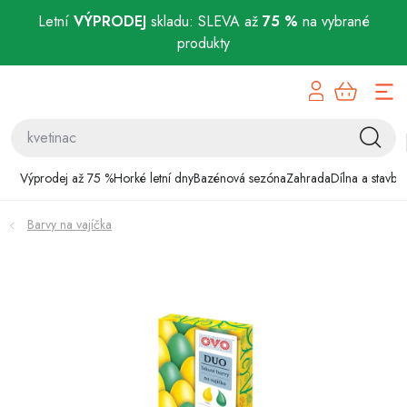
Letní
VÝPRODEJ
skladu: SLEVA až
75 %
na vybrané
produkty
Přejít
Výprodej až 75 %
na
obsah
Horké letní dny
Bazénová sezóna
Výprodej až 75 %
Horké letní dny
Bazénová sezóna
Zahrada
Dílna a stavba
Zahrada
Barvy na vajíčka
Dílna a stavba
Domácnost
Chovatelské potřeby