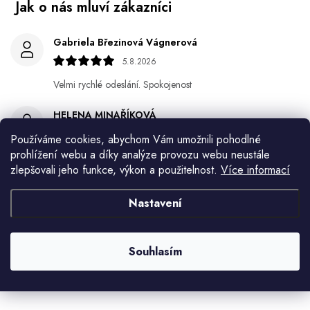
Gabriela Březinová Vágnerová
5.8.2026
Velmi rychlé odeslání. Spokojenost
HELENA MINAŘÍKOVÁ
5.8.2026
Používáme cookies, abychom Vám umožnili pohodlné
prohlížení webu a díky analýze provozu webu neustále
Je sice větší ale vypadá dobře
zlepšovali jeho funkce, výkon a použitelnost.
Více informací
Ivana Mimrackova
Nastavení
4.8.2026
Jaroslav Kováč
Souhlasím
2.8.2026
Zobrazit další hodnocení