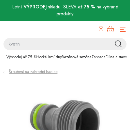
Letní
VÝPRODEJ
skladu: SLEVA až
75 %
na vybrané
produkty
Přejít
Výprodej až 75 %
na
obsah
Horké letní dny
Bazénová sezóna
Výprodej až 75 %
Horké letní dny
Bazénová sezóna
Zahrada
Dílna a stavba
Zahrada
Šroubení na zahradní hadice
Dílna a stavba
Domácnost
Chovatelské potřeby