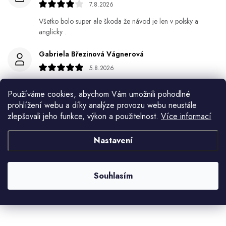
7.8.2026
Všetko bolo super ale škoda že návod je len v polsky a
anglicky .
Gabriela Březinová Vágnerová
5.8.2026
Velmi rychlé odeslání. Spokojenost
Používáme cookies, abychom Vám umožnili pohodlné
prohlížení webu a díky analýze provozu webu neustále
HELENA MINAŘÍKOVÁ
zlepšovali jeho funkce, výkon a použitelnost.
Více informací
5.8.2026
Je sice větší ale vypadá dobře
Nastavení
Ivana Mimrackova
4.8.2026
Souhlasím
Zobrazit další hodnocení