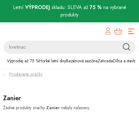
Letní
VÝPRODEJ
skladu: SLEVA až
75 %
na vybrané
produkty
Přejít
Výprodej až 75 %
na
obsah
Horké letní dny
Bazénová sezóna
Výprodej až 75 %
Horké letní dny
Bazénová sezóna
Zahrada
Dílna a stavba
Prodávané značky
Zahrada
Dílna a stavba
Zanier
Domácnost
Žádné produkty značky
Zanier
nebyly nalezeny...
Chovatelské potřeby