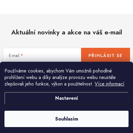
Hobby
Dětské zboží a hračky
Aktuální novinky a akce na váš e-mail
Novinky
World Cleanup Day
E-mail
PŘIHLÁSIT SE
Akční ceny
Používáme cookies, abychom Vám umožnili pohodlné
Vložením e-mailu souhlasíte s
podmínkami ochrany osobních údajů
Půjčovna
Kontaktuje nás
Obchodní podmínky
prohlížení webu a díky analýze provozu webu neustále
zlepšovali jeho funkce, výkon a použitelnost.
Více informací
Vrácení a reklamace
Podmínky ochrany osobních údajů
Obchodní podmínky pro podnikatele
Způsob doručení a platby
Nastavení
Pomůžeme vám s výběrem
Zásady používání cookies
O nás
Blog
Potřebujete s něčím poradit? Jsme tu pro vás!
Souhlasím
info
@
huka.cz