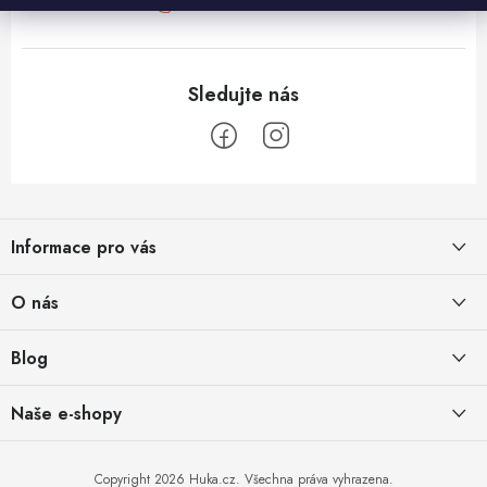
+420777799661
Z
á
Informace pro vás
p
a
Obchodní podmínky
O nás
t
Vrácení a reklamace
í
Půjčovna
Blog
Podmínky ochrany osobních údajů
O nás
Jak přežít horké letní dny
Naše e-shopy
Obchodní podmínky pro podnikatele
29.6.2026
Kontakt
Způsob doručení a platby
Blog
Zahrada v kalfasu: Levná, mobilní a překvapivě úrodná
Copyright 2026
Huka.cz
. Všechna práva vyhrazena.