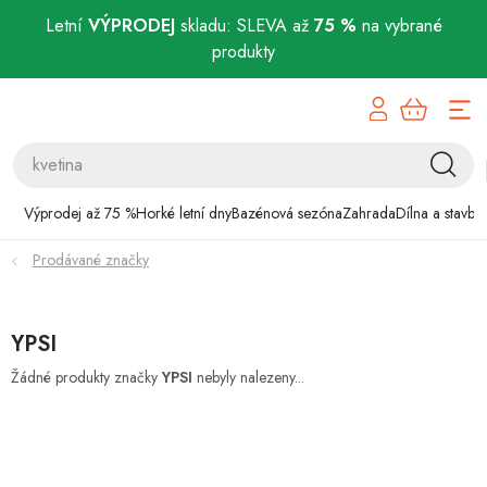
Letní
VÝPRODEJ
skladu: SLEVA až
75 %
na vybrané
produkty
Přejít
Výprodej až 75 %
na
obsah
Horké letní dny
Bazénová sezóna
Výprodej až 75 %
Horké letní dny
Bazénová sezóna
Zahrada
Dílna a stavba
Prodávané značky
Zahrada
Dílna a stavba
YPSI
Domácnost
Žádné produkty značky
YPSI
nebyly nalezeny...
Chovatelské potřeby