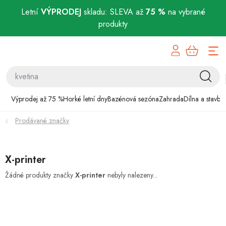
Letní
VÝPRODEJ
skladu: SLEVA až
75 %
na vybrané
produkty
Přejít
Výprodej až 75 %
na
obsah
Horké letní dny
Bazénová sezóna
Výprodej až 75 %
Horké letní dny
Bazénová sezóna
Zahrada
Dílna a stavba
Prodávané značky
Zahrada
Dílna a stavba
X-printer
Domácnost
Žádné produkty značky
X-printer
nebyly nalezeny...
Chovatelské potřeby