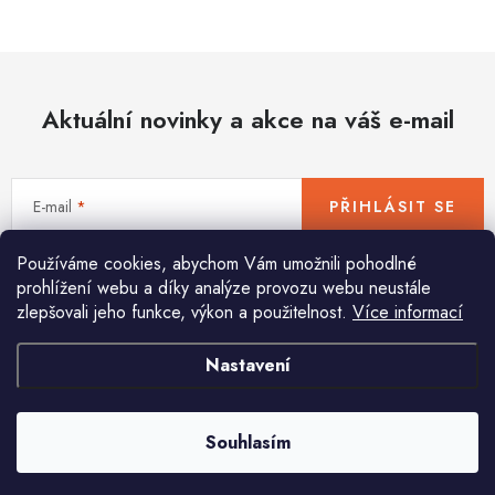
Hobby
Dětské zboží a hračky
Aktuální novinky a akce na váš e-mail
Novinky
World Cleanup Day
E-mail
PŘIHLÁSIT SE
Akční ceny
Používáme cookies, abychom Vám umožnili pohodlné
Vložením e-mailu souhlasíte s
podmínkami ochrany osobních údajů
Půjčovna
Kontaktuje nás
Obchodní podmínky
prohlížení webu a díky analýze provozu webu neustále
zlepšovali jeho funkce, výkon a použitelnost.
Více informací
Vrácení a reklamace
Podmínky ochrany osobních údajů
Obchodní podmínky pro podnikatele
Způsob doručení a platby
Nastavení
Pomůžeme vám s výběrem
Zásady používání cookies
O nás
Blog
Potřebujete s něčím poradit? Jsme tu pro vás!
Souhlasím
info
@
huka.cz