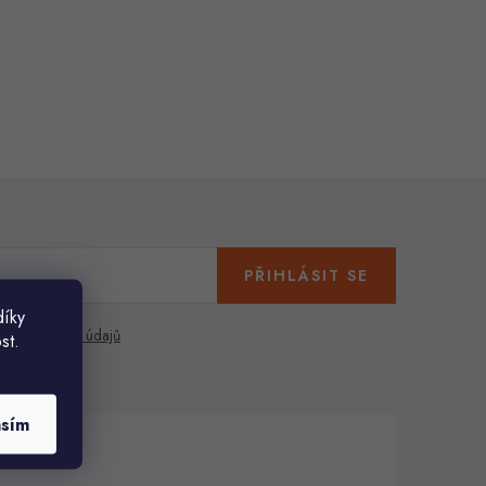
PŘIHLÁSIT SE
díky
any osobních údajů
st.
asím