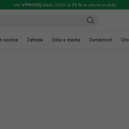
ní a reklamace
Podmínky ochrany osobních údajů
Obchodní podmínky
Letní
VÝPRODEJ
skladu: SLEVA až
75 %
na vybrané produkty
á sezóna
Zahrada
Dílna a stavba
Domácnost
Cho
.