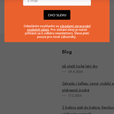
info
@
huka.cz
+420777799661
CHCI SLEVU
Odesláním souhlasíte se
zásadami zpracování
osobních údajů
. Pro získání slevy je nutné
přihlásit se k odběru newsletteru. Sleva platí
pouze pro nové zákazníky.
Blog
Jak přežít horké letní dny
29.6.2026
Zahrada v kalfasu: Levná, mobilní a
překvapivě úrodná
17.2.2026
Z krabice zpět do krabice: Revoluc