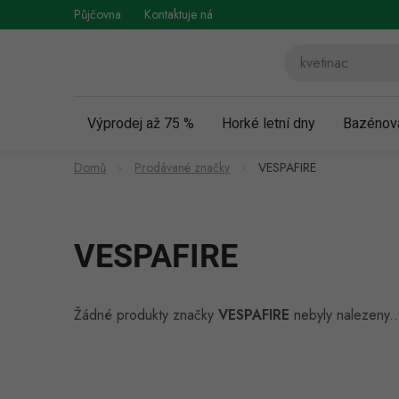
Přejít
Půjčovna
Kontaktuje nás
Obchodní podmínky
Vráce
na
obsah
Výprodej až 75 %
Horké letní dny
Bazénov
Domů
Prodávané značky
VESPAFIRE
VESPAFIRE
Žádné produkty značky
VESPAFIRE
nebyly nalezeny..