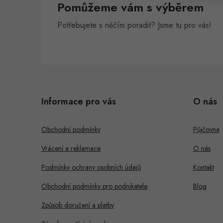
Pomůžeme vám s výběrem
n
Potřebujete s něčím poradit? Jsme tu pro vás!
e
l
Z
á
Informace pro vás
O nás
p
a
Obchodní podmínky
Půjčovna
t
Vrácení a reklamace
O nás
í
Podmínky ochrany osobních údajů
Kontakt
Obchodní podmínky pro podnikatele
Blog
Způsob doručení a platby