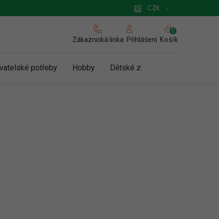
 pro podnikatele
Způsob doručení a platby
Zásady používání cookies
CZK
NÁKUPNÍ
KOŠÍK
Zákaznická linka
Košík
Přihlášení
vatelské potřeby
Hobby
Dětské zboží a hračky
N