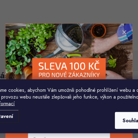
áš e-mail
E-mail
me cookies, abychom Vám umožnili pohodlné prohlížení webu a 
Vložením e-mailu souhlasíte s
podmínkami ochr
 provozu webu neustále zlepšovali jeho funkce, výkon a použitelno
formací
Komu ji máme poslat?
tavení
Souhl
E-mailová adresa