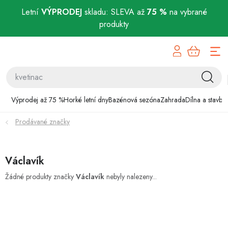
Letní
VÝPRODEJ
skladu: SLEVA až
75 %
na vybrané
produkty
Přejít
Výprodej až 75 %
na
obsah
Horké letní dny
Bazénová sezóna
Výprodej až 75 %
Horké letní dny
Bazénová sezóna
Zahrada
Dílna a stavba
Prodávané značky
Zahrada
Dílna a stavba
Václavík
Domácnost
Žádné produkty značky
Václavík
nebyly nalezeny...
Chovatelské potřeby