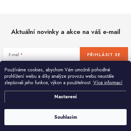
Hobby
Dětské zboží a hračky
Aktuální novinky a akce na váš e-mail
Novinky
World Cleanup Day
E-mail
PŘIHLÁSIT SE
Akční ceny
Používáme cookies, abychom Vám umožnili pohodlné
Vložením e-mailu souhlasíte s
podmínkami ochrany osobních údajů
Půjčovna
Kontaktuje nás
Obchodní podmínky
prohlížení webu a díky analýze provozu webu neustále
zlepšovali jeho funkce, výkon a použitelnost.
Více informací
Vrácení a reklamace
Podmínky ochrany osobních údajů
Obchodní podmínky pro podnikatele
Způsob doručení a platby
Nastavení
Pomůžeme vám s výběrem
Zásady používání cookies
O nás
Blog
Potřebujete s něčím poradit? Jsme tu pro vás!
Souhlasím
info
@
huka.cz