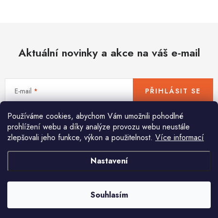
Hobby
Dětské zboží a hračky
Aktuální novinky a akce na váš e-mail
Novinky
World Cleanup Day
E-mail
PŘIHLÁSIT SE
Akční ceny
Používáme cookies, abychom Vám umožnili pohodlné
Vložením e-mailu souhlasíte s
podmínkami ochrany osobních údajů
Půjčovna
Kontaktuje nás
Obchodní podmínky
prohlížení webu a díky analýze provozu webu neustále
zlepšovali jeho funkce, výkon a použitelnost.
Více informací
Vrácení a reklamace
Podmínky ochrany osobních údajů
Obchodní podmínky pro podnikatele
Způsob doručení a platby
Nastavení
Pomůžeme vám s výběrem
Zásady používání cookies
O nás
Blog
Potřebujete s něčím poradit? Jsme tu pro vás!
Souhlasím
info
@
huka.cz