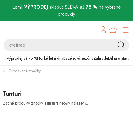
Letní
VÝPRODEJ
skladu: SLEVA až
75 %
na vybrané
produkty
Přejít
Výprodej až 75 %
na
obsah
Horké letní dny
Bazénová sezóna
Výprodej až 75 %
Horké letní dny
Bazénová sezóna
Zahrada
Dílna a stavba
Prodávané značky
Zahrada
Dílna a stavba
Tunturi
Domácnost
Žádné produkty značky
Tunturi
nebyly nalezeny...
Chovatelské potřeby