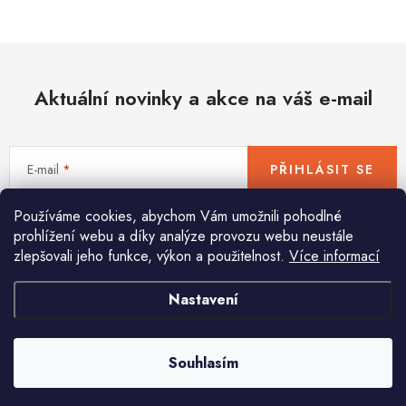
Hobby
Dětské zboží a hračky
Aktuální novinky a akce na váš e-mail
Novinky
World Cleanup Day
E-mail
PŘIHLÁSIT SE
Akční ceny
Používáme cookies, abychom Vám umožnili pohodlné
Vložením e-mailu souhlasíte s
podmínkami ochrany osobních údajů
Půjčovna
Kontaktuje nás
Obchodní podmínky
prohlížení webu a díky analýze provozu webu neustále
zlepšovali jeho funkce, výkon a použitelnost.
Více informací
Vrácení a reklamace
Podmínky ochrany osobních údajů
Obchodní podmínky pro podnikatele
Způsob doručení a platby
Nastavení
Pomůžeme vám s výběrem
Zásady používání cookies
O nás
Blog
Potřebujete s něčím poradit? Jsme tu pro vás!
Souhlasím
info
@
huka.cz