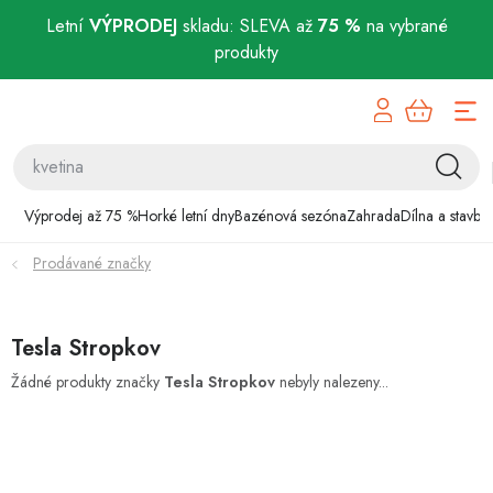
Letní
VÝPRODEJ
skladu: SLEVA až
75 %
na vybrané
produkty
Přejít
Výprodej až 75 %
na
obsah
Horké letní dny
Bazénová sezóna
Výprodej až 75 %
Horké letní dny
Bazénová sezóna
Zahrada
Dílna a stavba
Prodávané značky
Zahrada
Dílna a stavba
Tesla Stropkov
Domácnost
Žádné produkty značky
Tesla Stropkov
nebyly nalezeny...
Chovatelské potřeby