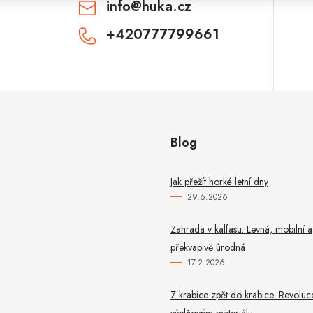
info
@
huka.cz
+420777799661
CHCI SLEVU
Odesláním souhlasíte se
zásadami zpracování
osobních údajů
. Pro získání slevy je nutné
přihlásit se k odběru newsletteru. Sleva platí
pouze pro nové zákazníky.
Blog
Jak přežít horké letní dny
29.6.2026
Zahrada v kalfasu: Levná, mobilní a
překvapivě úrodná
17.2.2026
Z krabice zpět do krabice: Revoluc