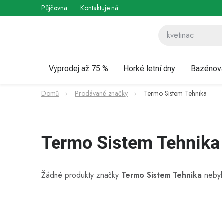
Přejít
Půjčovna
Kontaktuje nás
Obchodní podmínky
Vráce
na
obsah
Výprodej až 75 %
Horké letní dny
Bazénov
Domů
Prodávané značky
Termo Sistem Tehnika
Termo Sistem Tehnika
Žádné produkty značky
Termo Sistem Tehnika
nebyl