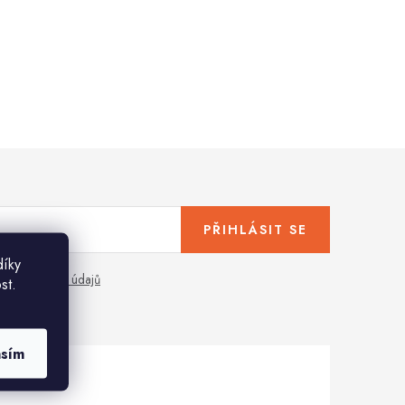
PŘIHLÁSIT SE
díky
any osobních údajů
st.
asím