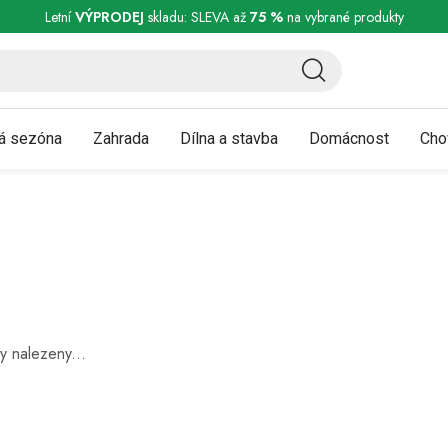
ní a reklamace
Podmínky ochrany osobních údajů
Obchodní podmínky
Letní
VÝPRODEJ
skladu: SLEVA až
75 %
na vybrané produkty
á sezóna
Zahrada
Dílna a stavba
Domácnost
Cho
y nalezeny...