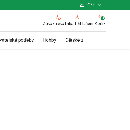
 pro podnikatele
Způsob doručení a platby
Zásady používání cookies
CZK
NÁKUPNÍ
KOŠÍK
Zákaznická linka
Košík
Přihlášení
vatelské potřeby
Hobby
Dětské zboží a hračky
N