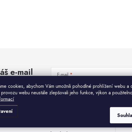
áš e-mail
E-mail
me cookies, abychom Vám umožnili pohodlné prohlížení webu a 
Vložením e-mailu souhlasíte s
podmínkami ochr
 provozu webu neustále zlepšovali jeho funkce, výkon a použitelno
formací
Komu ji máme poslat?
tavení
Souhl
E-mailová adresa