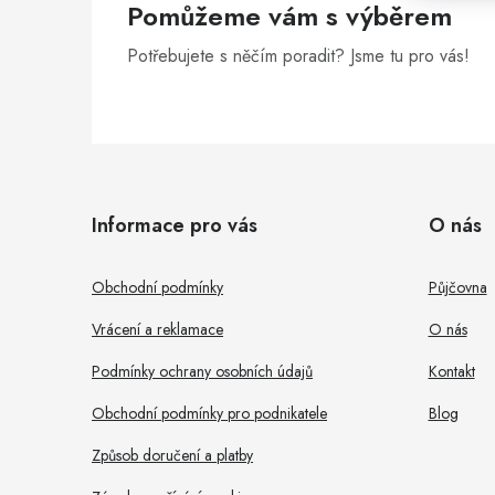
Pomůžeme vám s výběrem
n
Potřebujete s něčím poradit? Jsme tu pro vás!
e
l
Z
á
Informace pro vás
O nás
p
a
Obchodní podmínky
Půjčovna
t
Vrácení a reklamace
O nás
í
Podmínky ochrany osobních údajů
Kontakt
Obchodní podmínky pro podnikatele
Blog
Způsob doručení a platby