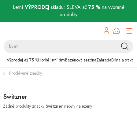
Letní
VÝPRODEJ
skladu: SLEVA až
75 %
na vybrané
produkty
Přejít
Výprodej až 75 %
na
obsah
Horké letní dny
Bazénová sezóna
Výprodej až 75 %
Horké letní dny
Bazénová sezóna
Zahrada
Dílna a stavba
Prodávané značky
Zahrada
Dílna a stavba
Switzner
Domácnost
Žádné produkty značky
Switzner
nebyly nalezeny...
Chovatelské potřeby