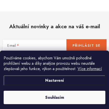
Hobby
Dětské zboží a hračky
Aktuální novinky a akce na váš e-mail
Novinky
World Cleanup Day
E-mail
PŘIHLÁSIT SE
Akční ceny
Používáme cookies, abychom Vám umožnili pohodlné
Vložením e-mailu souhlasíte s
podmínkami ochrany osobních údajů
Půjčovna
Kontaktuje nás
Obchodní podmínky
prohlížení webu a díky analýze provozu webu neustále
zlepšovali jeho funkce, výkon a použitelnost.
Více informací
Vrácení a reklamace
Podmínky ochrany osobních údajů
Obchodní podmínky pro podnikatele
Způsob doručení a platby
Nastavení
Pomůžeme vám s výběrem
Zásady používání cookies
O nás
Blog
Potřebujete s něčím poradit? Jsme tu pro vás!
Souhlasím
info
@
huka.cz