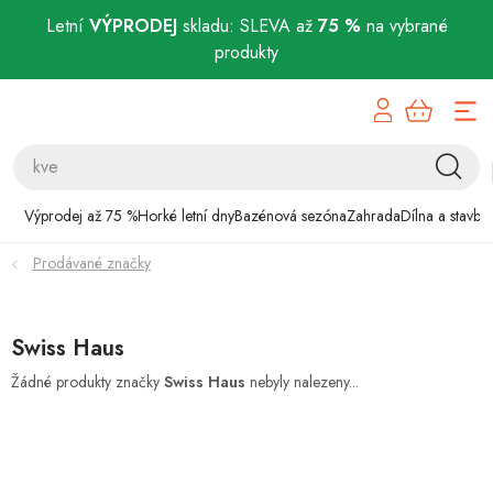
Letní
VÝPRODEJ
skladu: SLEVA až
75 %
na vybrané
produkty
Přejít
Výprodej až 75 %
na
obsah
Horké letní dny
Bazénová sezóna
Výprodej až 75 %
Horké letní dny
Bazénová sezóna
Zahrada
Dílna a stavba
Prodávané značky
Zahrada
Dílna a stavba
Swiss Haus
Domácnost
Žádné produkty značky
Swiss Haus
nebyly nalezeny...
Chovatelské potřeby