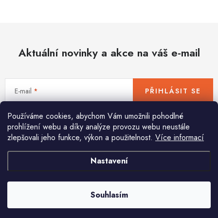
Hobby
Dětské zboží a hračky
Aktuální novinky a akce na váš e-mail
Novinky
World Cleanup Day
E-mail
PŘIHLÁSIT SE
Akční ceny
Používáme cookies, abychom Vám umožnili pohodlné
Vložením e-mailu souhlasíte s
podmínkami ochrany osobních údajů
Půjčovna
Kontaktuje nás
Obchodní podmínky
prohlížení webu a díky analýze provozu webu neustále
zlepšovali jeho funkce, výkon a použitelnost.
Více informací
Vrácení a reklamace
Podmínky ochrany osobních údajů
Obchodní podmínky pro podnikatele
Způsob doručení a platby
Nastavení
Pomůžeme vám s výběrem
Zásady používání cookies
O nás
Blog
Potřebujete s něčím poradit? Jsme tu pro vás!
Souhlasím
info
@
huka.cz