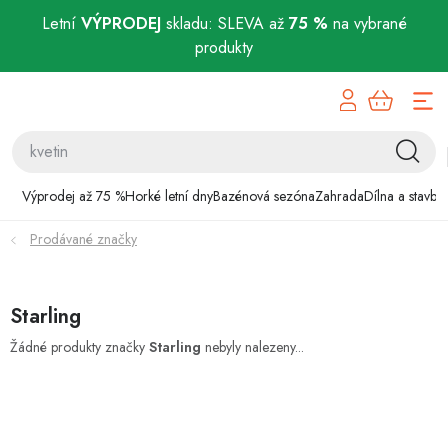
Letní
VÝPRODEJ
skladu: SLEVA až
75 %
na vybrané
produkty
Přejít
Výprodej až 75 %
na
obsah
Horké letní dny
Bazénová sezóna
Výprodej až 75 %
Horké letní dny
Bazénová sezóna
Zahrada
Dílna a stavba
Prodávané značky
Zahrada
Dílna a stavba
Starling
Domácnost
Žádné produkty značky
Starling
nebyly nalezeny...
Chovatelské potřeby