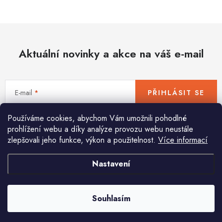
Hobby
Dětské zboží a hračky
Aktuální novinky a akce na váš e-mail
Novinky
World Cleanup Day
E-mail
PŘIHLÁSIT SE
Akční ceny
Používáme cookies, abychom Vám umožnili pohodlné
Vložením e-mailu souhlasíte s
podmínkami ochrany osobních údajů
Půjčovna
Kontaktuje nás
Obchodní podmínky
prohlížení webu a díky analýze provozu webu neustále
zlepšovali jeho funkce, výkon a použitelnost.
Více informací
Vrácení a reklamace
Podmínky ochrany osobních údajů
Obchodní podmínky pro podnikatele
Způsob doručení a platby
Nastavení
Pomůžeme vám s výběrem
Zásady používání cookies
O nás
Blog
Potřebujete s něčím poradit? Jsme tu pro vás!
Souhlasím
info
@
huka.cz