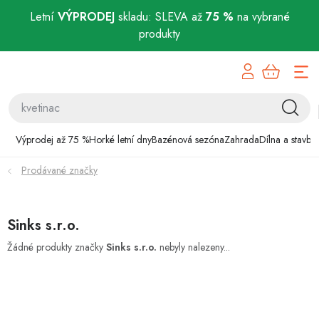
Letní
VÝPRODEJ
skladu: SLEVA až
75 %
na vybrané
produkty
Přejít
Výprodej až 75 %
na
obsah
Horké letní dny
Bazénová sezóna
Výprodej až 75 %
Horké letní dny
Bazénová sezóna
Zahrada
Dílna a stavba
Prodávané značky
Zahrada
Dílna a stavba
Sinks s.r.o.
Domácnost
Žádné produkty značky
Sinks s.r.o.
nebyly nalezeny...
Chovatelské potřeby