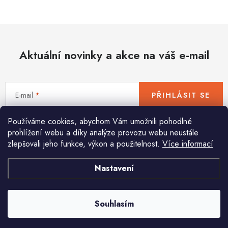
Hobby
Dětské zboží a hračky
Aktuální novinky a akce na váš e-mail
Novinky
World Cleanup Day
E-mail
PŘIHLÁSIT SE
Akční ceny
Používáme cookies, abychom Vám umožnili pohodlné
Vložením e-mailu souhlasíte s
podmínkami ochrany osobních údajů
Půjčovna
Kontaktuje nás
Obchodní podmínky
prohlížení webu a díky analýze provozu webu neustále
zlepšovali jeho funkce, výkon a použitelnost.
Více informací
Vrácení a reklamace
Podmínky ochrany osobních údajů
Obchodní podmínky pro podnikatele
Způsob doručení a platby
Nastavení
Pomůžeme vám s výběrem
Zásady používání cookies
O nás
Blog
Potřebujete s něčím poradit? Jsme tu pro vás!
Souhlasím
info
@
huka.cz