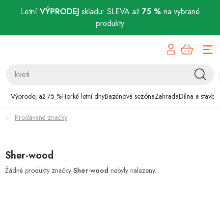
Letní
VÝPRODEJ
skladu: SLEVA až
75 %
na vybrané
produkty
Přejít
Výprodej až 75 %
na
obsah
Horké letní dny
Bazénová sezóna
Výprodej až 75 %
Horké letní dny
Bazénová sezóna
Zahrada
Dílna a stavba
Prodávané značky
Zahrada
Dílna a stavba
Sher-wood
Domácnost
Žádné produkty značky
Sher-wood
nebyly nalezeny...
Chovatelské potřeby