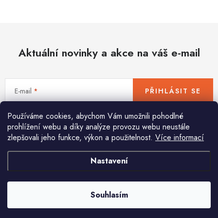
Hobby
Dětské zboží a hračky
Aktuální novinky a akce na váš e-mail
Novinky
World Cleanup Day
E-mail
PŘIHLÁSIT SE
Akční ceny
Používáme cookies, abychom Vám umožnili pohodlné
Vložením e-mailu souhlasíte s
podmínkami ochrany osobních údajů
Půjčovna
Kontaktuje nás
Obchodní podmínky
prohlížení webu a díky analýze provozu webu neustále
zlepšovali jeho funkce, výkon a použitelnost.
Více informací
Vrácení a reklamace
Podmínky ochrany osobních údajů
Obchodní podmínky pro podnikatele
Způsob doručení a platby
Nastavení
Pomůžeme vám s výběrem
Zásady používání cookies
O nás
Blog
Potřebujete s něčím poradit? Jsme tu pro vás!
Souhlasím
info
@
huka.cz