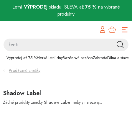
Letní
VÝPRODEJ
skladu: SLEVA až
75 %
na vybrané
produkty
Přejít
Výprodej až 75 %
na
obsah
Horké letní dny
Bazénová sezóna
Výprodej až 75 %
Horké letní dny
Bazénová sezóna
Zahrada
Dílna a stavba
Prodávané značky
Zahrada
Dílna a stavba
Shadow Label
Domácnost
Žádné produkty značky
Shadow Label
nebyly nalezeny...
Chovatelské potřeby