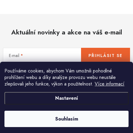
Hobby
Dětské zboží a hračky
Aktuální novinky a akce na váš e-mail
Novinky
World Cleanup Day
E-mail
PŘIHLÁSIT SE
Akční ceny
Používáme cookies, abychom Vám umožnili pohodlné
Vložením e-mailu souhlasíte s
podmínkami ochrany osobních údajů
Půjčovna
Kontaktuje nás
Obchodní podmínky
prohlížení webu a díky analýze provozu webu neustále
zlepšovali jeho funkce, výkon a použitelnost.
Více informací
Vrácení a reklamace
Podmínky ochrany osobních údajů
Obchodní podmínky pro podnikatele
Způsob doručení a platby
Nastavení
Pomůžeme vám s výběrem
Zásady používání cookies
O nás
Blog
Potřebujete s něčím poradit? Jsme tu pro vás!
Souhlasím
info
@
huka.cz