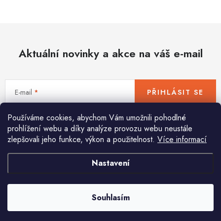
Hobby
Dětské zboží a hračky
Aktuální novinky a akce na váš e-mail
Novinky
World Cleanup Day
E-mail
PŘIHLÁSIT SE
Akční ceny
Používáme cookies, abychom Vám umožnili pohodlné
Vložením e-mailu souhlasíte s
podmínkami ochrany osobních údajů
Půjčovna
Kontaktuje nás
Obchodní podmínky
prohlížení webu a díky analýze provozu webu neustále
zlepšovali jeho funkce, výkon a použitelnost.
Více informací
Vrácení a reklamace
Podmínky ochrany osobních údajů
Obchodní podmínky pro podnikatele
Způsob doručení a platby
Nastavení
Pomůžeme vám s výběrem
Zásady používání cookies
O nás
Blog
Potřebujete s něčím poradit? Jsme tu pro vás!
Souhlasím
info
@
huka.cz