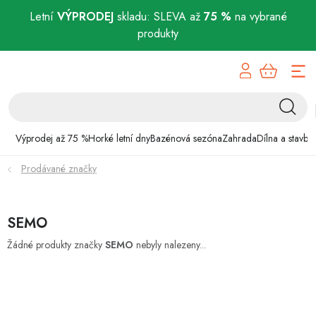
Letní
VÝPRODEJ
skladu: SLEVA až
75 %
na vybrané
produkty
Přejít
Výprodej až 75 %
na
obsah
Horké letní dny
Bazénová sezóna
Výprodej až 75 %
Horké letní dny
Bazénová sezóna
Zahrada
Dílna a stavba
Prodávané značky
Zahrada
Dílna a stavba
SEMO
Domácnost
Žádné produkty značky
SEMO
nebyly nalezeny...
Chovatelské potřeby