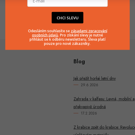
info
@
huka.cz
+420777799661
CHCI SLEVU
Odesláním souhlasíte se
zásadami zpracování
osobních údajů
. Pro získání slevy je nutné
přihlásit se k odběru newsletteru. Sleva platí
pouze pro nové zákazníky.
Blog
Jak přežít horké letní dny
29.6.2026
Zahrada v kalfasu: Levná, mobilní a
překvapivě úrodná
17.2.2026
Z krabice zpět do krabice: Revoluc