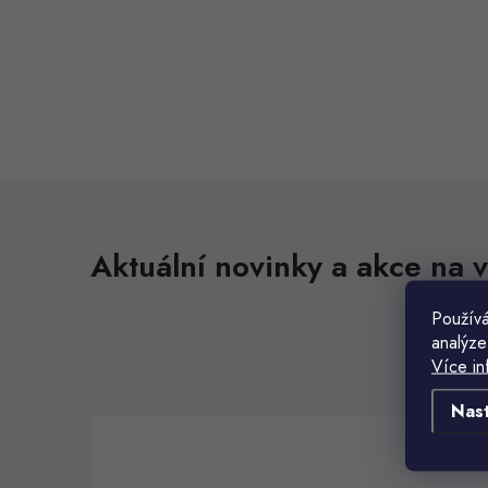
P
o
s
t
r
Aktuální novinky a akce na v
a
n
Používá
analýze
n
Více in
í
Nas
p
a