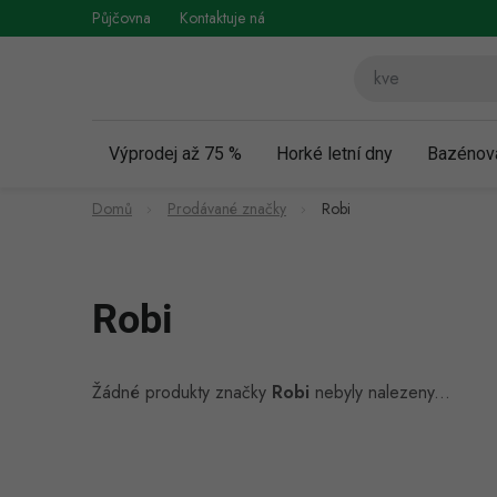
Přejít
Půjčovna
Kontaktuje nás
Obchodní podmínky
Vráce
na
obsah
Výprodej až 75 %
Horké letní dny
Bazénov
Domů
Prodávané značky
Robi
Robi
Žádné produkty značky
Robi
nebyly nalezeny...