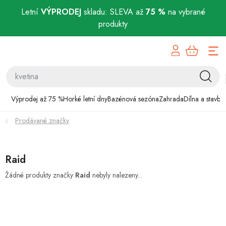
Letní
VÝPRODEJ
skladu: SLEVA až
75 %
na vybrané
produkty
Přejít
Výprodej až 75 %
na
obsah
Horké letní dny
Bazénová sezóna
Výprodej až 75 %
Horké letní dny
Bazénová sezóna
Zahrada
Dílna a stavba
Prodávané značky
Zahrada
Dílna a stavba
Raid
Domácnost
Žádné produkty značky
Raid
nebyly nalezeny...
Chovatelské potřeby