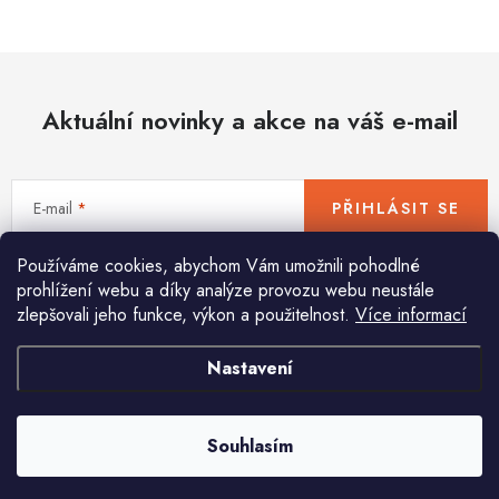
Hobby
Dětské zboží a hračky
Aktuální novinky a akce na váš e-mail
Novinky
World Cleanup Day
E-mail
PŘIHLÁSIT SE
Akční ceny
Používáme cookies, abychom Vám umožnili pohodlné
Vložením e-mailu souhlasíte s
podmínkami ochrany osobních údajů
Půjčovna
Kontaktuje nás
Obchodní podmínky
prohlížení webu a díky analýze provozu webu neustále
zlepšovali jeho funkce, výkon a použitelnost.
Více informací
Vrácení a reklamace
Podmínky ochrany osobních údajů
Obchodní podmínky pro podnikatele
Způsob doručení a platby
Nastavení
Pomůžeme vám s výběrem
Zásady používání cookies
O nás
Blog
Potřebujete s něčím poradit? Jsme tu pro vás!
Souhlasím
info
@
huka.cz