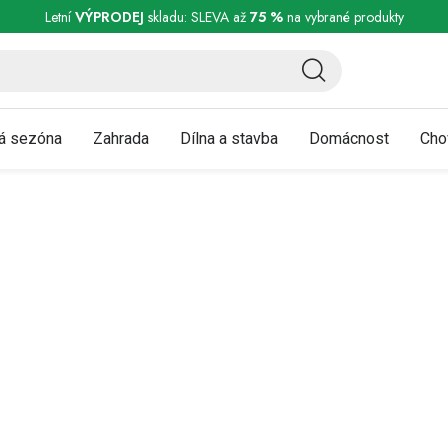
ní a reklamace
Podmínky ochrany osobních údajů
Obchodní podmínky
Letní
VÝPRODEJ
skladu: SLEVA až
75 %
na vybrané produkty
á sezóna
Zahrada
Dílna a stavba
Domácnost
Cho