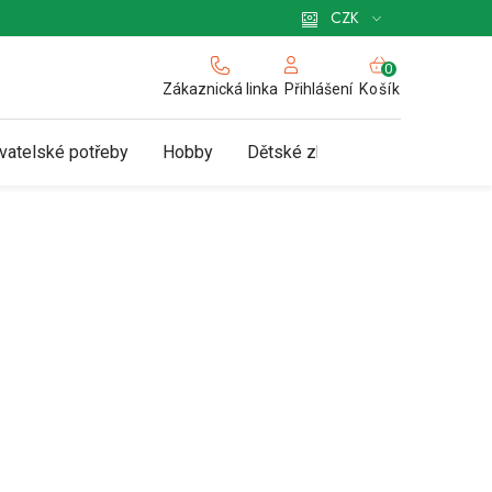
 pro podnikatele
Způsob doručení a platby
Zásady používání cookies
CZK
NÁKUPNÍ
KOŠÍK
Zákaznická linka
Košík
Přihlášení
vatelské potřeby
Hobby
Dětské zboží a hračky
N