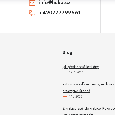
info
@
huka.cz
+420777799661
CHCI SLEVU
Odesláním souhlasíte se
zásadami zpracování
osobních údajů
. Pro získání slevy je nutné
přihlásit se k odběru newsletteru. Sleva platí
pouze pro nové zákazníky.
Blog
Jak přežít horké letní dny
29.6.2026
Zahrada v kalfasu: Levná, mobilní a
překvapivě úrodná
17.2.2026
Z krabice zpět do krabice: Revoluc