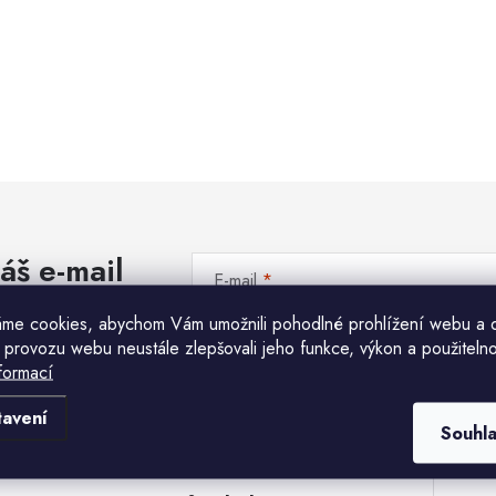
áš e-mail
E-mail
me cookies, abychom Vám umožnili pohodlné prohlížení webu a 
Vložením e-mailu souhlasíte s
podmínkami ochr
 provozu webu neustále zlepšovali jeho funkce, výkon a použitelno
formací
Komu ji máme poslat?
tavení
Souhl
E-mailová adresa