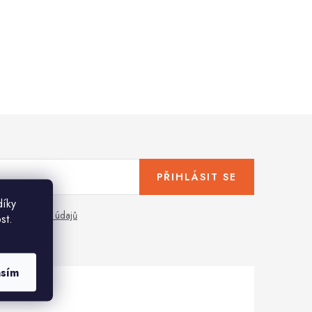
PŘIHLÁSIT SE
díky
any osobních údajů
st.
asím