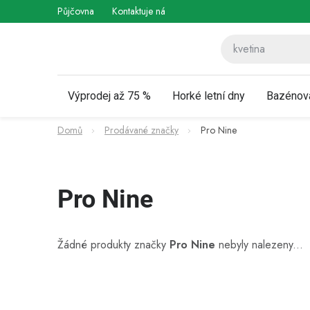
Přejít
Půjčovna
Kontaktuje nás
Obchodní podmínky
Vráce
na
obsah
Výprodej až 75 %
Horké letní dny
Bazénov
Domů
Prodávané značky
Pro Nine
Pro Nine
Žádné produkty značky
Pro Nine
nebyly nalezeny...