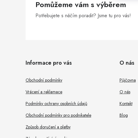
Pomůžeme vám s výběrem
n
Potřebujete s něčím poradit? Jsme tu pro vás!
e
l
Z
á
Informace pro vás
O nás
p
a
Obchodní podmínky
Půjčovna
t
Vrácení a reklamace
O nás
í
Podmínky ochrany osobních údajů
Kontakt
Obchodní podmínky pro podnikatele
Blog
Způsob doručení a platby