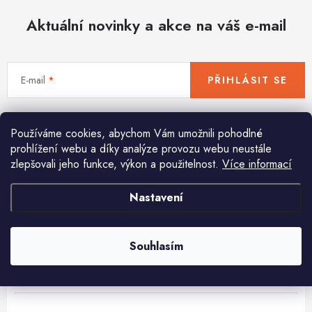
Hobby
Aktuální novinky a akce na váš e-mail
Dětské zboží a hračky
Novinky
E-mail
PŘIHLÁSIT SE
World Cleanup Day
Vložením e-mailu souhlasíte s
podmínkami ochrany osobních údajů
Používáme cookies, abychom Vám umožnili pohodlné
Akční ceny
prohlížení webu a díky analýze provozu webu neustále
zlepšovali jeho funkce, výkon a použitelnost.
Více informací
Půjčovna
Kontaktuje nás
Obchodní podmínky
Pomůžeme vám s výběrem
Nastavení
Vrácení a reklamace
Podmínky ochrany osobních údajů
Potřebujete s něčím poradit? Jsme tu pro vás!
Obchodní podmínky pro podnikatele
Způsob doručení a platby
info
@
huka.cz
Zásady používání cookies
O nás
Blog
Souhlasím
+420777799661