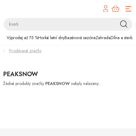
Přejít
na
obsah
Výprodej až 75 %
Výprodej až 75 %
Horké letní dny
Bazénová sezóna
Zahrada
Dílna a stavba
Horké letní dny
Prodávané značky
Bazénová sezóna
PEAKSNOW
Zahrada
Žádné produkty značky
PEAKSNOW
nebyly nalezeny...
Dílna a stavba
Domácnost
Chovatelské potřeby