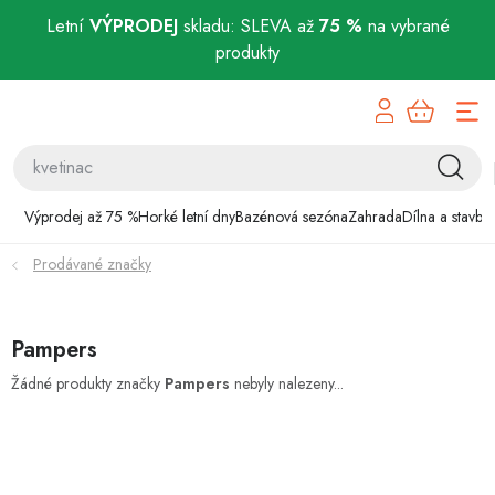
Letní
VÝPRODEJ
skladu: SLEVA až
75 %
na vybrané
produkty
Přejít
Výprodej až 75 %
na
obsah
Horké letní dny
Bazénová sezóna
Výprodej až 75 %
Horké letní dny
Bazénová sezóna
Zahrada
Dílna a stavba
Prodávané značky
Zahrada
Dílna a stavba
Pampers
Domácnost
Žádné produkty značky
Pampers
nebyly nalezeny...
Chovatelské potřeby