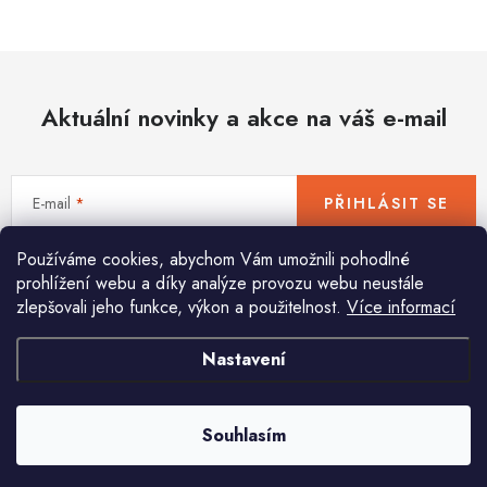
Hobby
Dětské zboží a hračky
Aktuální novinky a akce na váš e-mail
Novinky
World Cleanup Day
E-mail
PŘIHLÁSIT SE
Akční ceny
Používáme cookies, abychom Vám umožnili pohodlné
Vložením e-mailu souhlasíte s
podmínkami ochrany osobních údajů
Půjčovna
Kontaktuje nás
Obchodní podmínky
prohlížení webu a díky analýze provozu webu neustále
zlepšovali jeho funkce, výkon a použitelnost.
Více informací
Vrácení a reklamace
Podmínky ochrany osobních údajů
Obchodní podmínky pro podnikatele
Způsob doručení a platby
Nastavení
Pomůžeme vám s výběrem
Zásady používání cookies
O nás
Blog
Potřebujete s něčím poradit? Jsme tu pro vás!
Souhlasím
info
@
huka.cz