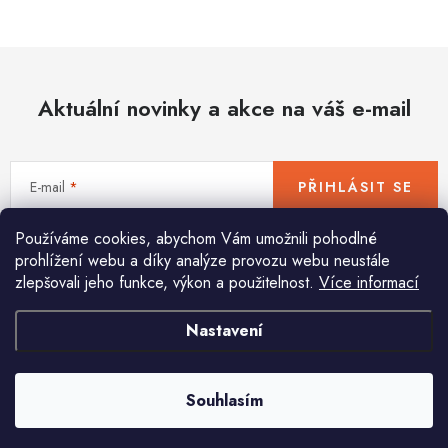
Hobby
Dětské zboží a hračky
Aktuální novinky a akce na váš e-mail
Novinky
World Cleanup Day
E-mail
PŘIHLÁSIT SE
Akční ceny
Používáme cookies, abychom Vám umožnili pohodlné
Vložením e-mailu souhlasíte s
podmínkami ochrany osobních údajů
Půjčovna
Kontaktuje nás
Obchodní podmínky
prohlížení webu a díky analýze provozu webu neustále
zlepšovali jeho funkce, výkon a použitelnost.
Více informací
Vrácení a reklamace
Podmínky ochrany osobních údajů
Obchodní podmínky pro podnikatele
Způsob doručení a platby
Nastavení
Pomůžeme vám s výběrem
Zásady používání cookies
O nás
Blog
Potřebujete s něčím poradit? Jsme tu pro vás!
Souhlasím
info
@
huka.cz