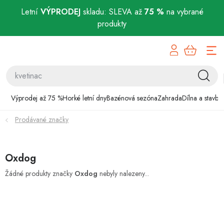
Letní
VÝPRODEJ
skladu: SLEVA až
75 %
na vybrané
produkty
Přejít
Výprodej až 75 %
na
obsah
Horké letní dny
Bazénová sezóna
Výprodej až 75 %
Horké letní dny
Bazénová sezóna
Zahrada
Dílna a stavba
Prodávané značky
Zahrada
Dílna a stavba
Oxdog
Domácnost
Žádné produkty značky
Oxdog
nebyly nalezeny...
Chovatelské potřeby