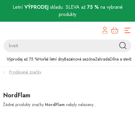
Letní
VÝPRODEJ
skladu: SLEVA až
75 %
na vybrané
produkty
Přejít
Výprodej až 75 %
na
obsah
Horké letní dny
Bazénová sezóna
Výprodej až 75 %
Horké letní dny
Bazénová sezóna
Zahrada
Dílna a stavba
Prodávané značky
Zahrada
Dílna a stavba
NordFlam
Domácnost
Žádné produkty značky
NordFlam
nebyly nalezeny...
Chovatelské potřeby