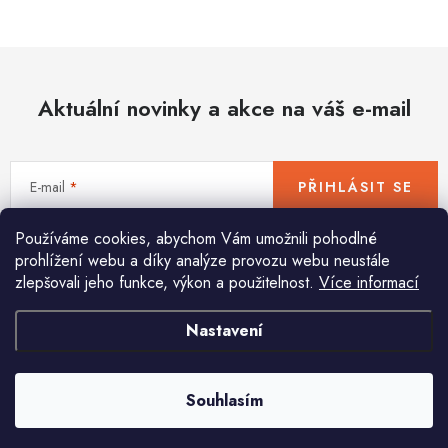
Hobby
Dětské zboží a hračky
Aktuální novinky a akce na váš e-mail
Novinky
World Cleanup Day
E-mail
PŘIHLÁSIT SE
Akční ceny
Používáme cookies, abychom Vám umožnili pohodlné
Vložením e-mailu souhlasíte s
podmínkami ochrany osobních údajů
Půjčovna
Kontaktuje nás
Obchodní podmínky
prohlížení webu a díky analýze provozu webu neustále
zlepšovali jeho funkce, výkon a použitelnost.
Více informací
Vrácení a reklamace
Podmínky ochrany osobních údajů
Obchodní podmínky pro podnikatele
Způsob doručení a platby
Nastavení
Pomůžeme vám s výběrem
Zásady používání cookies
O nás
Blog
Potřebujete s něčím poradit? Jsme tu pro vás!
Souhlasím
info
@
huka.cz