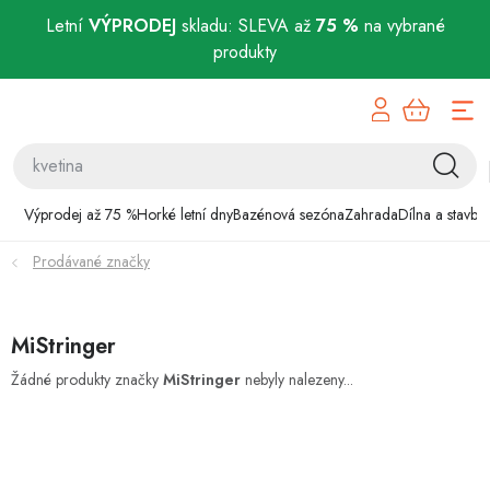
Letní
VÝPRODEJ
skladu: SLEVA až
75 %
na vybrané
produkty
Přejít
Výprodej až 75 %
na
obsah
Horké letní dny
Bazénová sezóna
Výprodej až 75 %
Horké letní dny
Bazénová sezóna
Zahrada
Dílna a stavba
Prodávané značky
Zahrada
Dílna a stavba
MiStringer
Domácnost
Žádné produkty značky
MiStringer
nebyly nalezeny...
Chovatelské potřeby