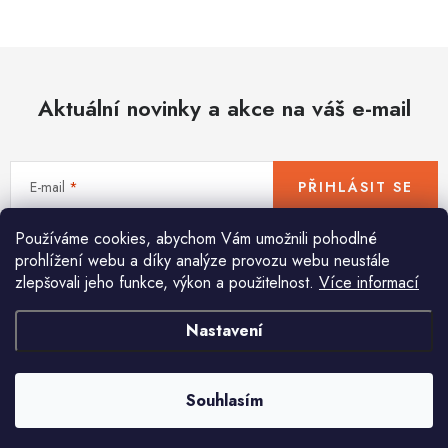
Hobby
Dětské zboží a hračky
Aktuální novinky a akce na váš e-mail
Novinky
World Cleanup Day
E-mail
PŘIHLÁSIT SE
Akční ceny
Používáme cookies, abychom Vám umožnili pohodlné
Vložením e-mailu souhlasíte s
podmínkami ochrany osobních údajů
Půjčovna
Kontaktuje nás
Obchodní podmínky
prohlížení webu a díky analýze provozu webu neustále
zlepšovali jeho funkce, výkon a použitelnost.
Více informací
Vrácení a reklamace
Podmínky ochrany osobních údajů
Obchodní podmínky pro podnikatele
Způsob doručení a platby
Nastavení
Pomůžeme vám s výběrem
Zásady používání cookies
O nás
Blog
Potřebujete s něčím poradit? Jsme tu pro vás!
Souhlasím
info
@
huka.cz