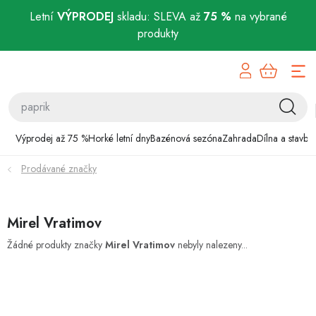
Letní
VÝPRODEJ
skladu: SLEVA až
75 %
na vybrané
produkty
Přejít
Výprodej až 75 %
na
obsah
Horké letní dny
Bazénová sezóna
Výprodej až 75 %
Horké letní dny
Bazénová sezóna
Zahrada
Dílna a stavba
Prodávané značky
Zahrada
Dílna a stavba
Mirel Vratimov
Domácnost
Žádné produkty značky
Mirel Vratimov
nebyly nalezeny...
Chovatelské potřeby