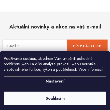
Hobby
Dětské zboží a hračky
Aktuální novinky a akce na váš e-mail
Novinky
World Cleanup Day
E-mail
PŘIHLÁSIT SE
Akční ceny
Používáme cookies, abychom Vám umožnili pohodlné
Vložením e-mailu souhlasíte s
podmínkami ochrany osobních údajů
Půjčovna
Kontaktuje nás
Obchodní podmínky
prohlížení webu a díky analýze provozu webu neustále
zlepšovali jeho funkce, výkon a použitelnost.
Více informací
Vrácení a reklamace
Podmínky ochrany osobních údajů
Obchodní podmínky pro podnikatele
Způsob doručení a platby
Nastavení
Pomůžeme vám s výběrem
Zásady používání cookies
O nás
Blog
Potřebujete s něčím poradit? Jsme tu pro vás!
Souhlasím
info
@
huka.cz