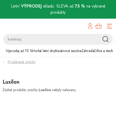
Letní
VÝPRODEJ
skladu: SLEVA až
75 %
na vybrané
produkty
Přejít
Výprodej až 75 %
na
obsah
Horké letní dny
Bazénová sezóna
Výprodej až 75 %
Horké letní dny
Bazénová sezóna
Zahrada
Dílna a stavba
Prodávané značky
Zahrada
Dílna a stavba
Luxilon
Domácnost
Žádné produkty značky
Luxilon
nebyly nalezeny...
Chovatelské potřeby