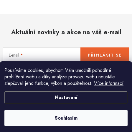
Hobby
Dětské zboží a hračky
Aktuální novinky a akce na váš e-mail
Novinky
World Cleanup Day
E-mail
PŘIHLÁSIT SE
Akční ceny
Používáme cookies, abychom Vám umožnili pohodlné
Vložením e-mailu souhlasíte s
podmínkami ochrany osobních údajů
Půjčovna
Kontaktuje nás
Obchodní podmínky
prohlížení webu a díky analýze provozu webu neustále
zlepšovali jeho funkce, výkon a použitelnost.
Více informací
Vrácení a reklamace
Podmínky ochrany osobních údajů
Obchodní podmínky pro podnikatele
Způsob doručení a platby
Nastavení
Pomůžeme vám s výběrem
Zásady používání cookies
O nás
Blog
Potřebujete s něčím poradit? Jsme tu pro vás!
Souhlasím
info
@
huka.cz