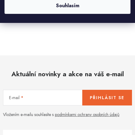
Souhlasím
O
v
l
á
d
Aktuální novinky a akce na váš e-mail
a
c
í
E-mail
PŘIHLÁSIT SE
p
r
v
Vložením e-mailu souhlasíte s
podmínkami ochrany osobních údajů
k
y