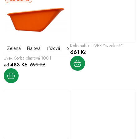
Kolo nafuk. LIVEX "sv.zelené"
Zelená
Fialová
růžová
oranžová
červená
Limetková
661 Kč
Livex Korba plastová 100 l
483 Kč
699 Kč
od