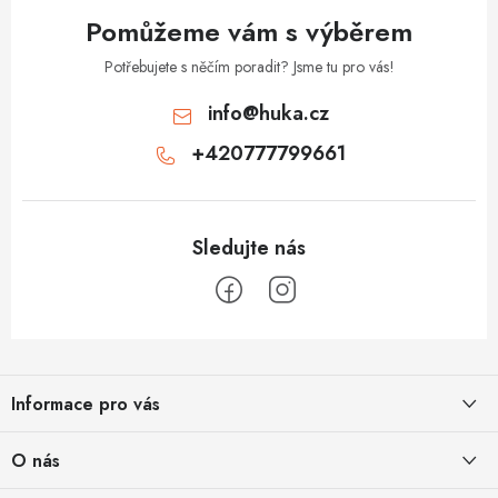
v
Pomůžeme vám s výběrem
ý
p
Potřebujete s něčím poradit? Jsme tu pro vás!
i
info
@
huka.cz
s
+420777799661
u
Z
á
Informace pro vás
p
a
Obchodní podmínky
O nás
t
Vrácení a reklamace