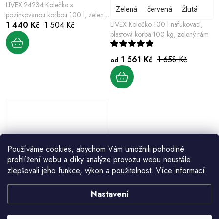
LIVEX 24234 Kolečko s
Zelená
červená
Žlutá
pozinkovanou korbou 100 l, zelený
rám
1 440 Kč
1 504 Kč
LIVEX Kolečko 100 l nafukovací,
plastová korba 100 kg, zelený rám
1 561 Kč
1 658 Kč
od
Používáme cookies, abychom Vám umožnili pohodlné
prohlížení webu a díky analýze provozu webu neustále
zlepšovali jeho funkce, výkon a použitelnost.
Více informací
Zelená
Fialová
růžová
oranžová
červená
Žlutá
Tyrk
Nastavení
Livex Kolo náhradní nafukovací
575 Kč
od