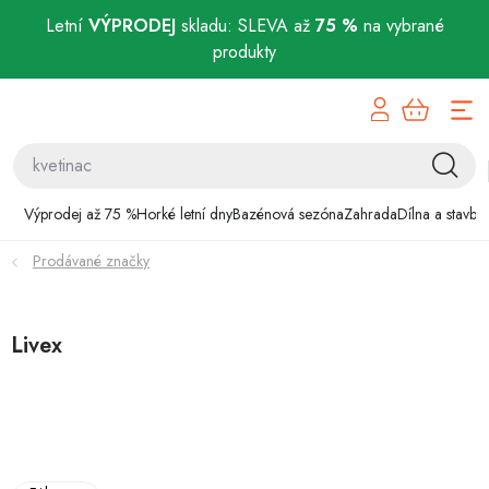
Letní
VÝPRODEJ
skladu: SLEVA až
75 %
na vybrané
produkty
Přejít
Výprodej až 75 %
na
obsah
Horké letní dny
Bazénová sezóna
Výprodej až 75 %
Horké letní dny
Bazénová sezóna
Zahrada
Dílna a stavba
Prodávané značky
Zahrada
Dílna a stavba
Livex
Domácnost
Chovatelské potřeby