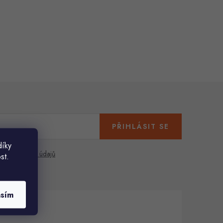
PŘIHLÁSIT SE
díky
any osobních údajů
st.
asím