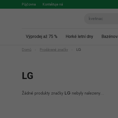
Přejít
Půjčovna
Kontaktuje nás
Obchodní podmínky
Vráce
na
obsah
Výprodej až 75 %
Horké letní dny
Bazénov
Domů
Prodávané značky
LG
LG
Žádné produkty značky
LG
nebyly nalezeny...