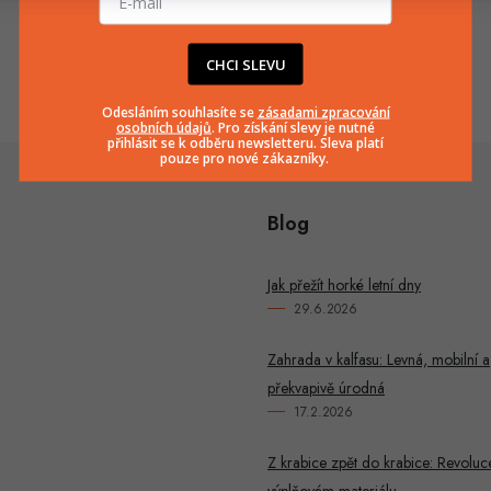
info
@
huka.cz
+420777799661
CHCI SLEVU
Odesláním souhlasíte se
zásadami zpracování
osobních údajů
. Pro získání slevy je nutné
přihlásit se k odběru newsletteru. Sleva platí
pouze pro nové zákazníky.
Blog
Jak přežít horké letní dny
29.6.2026
Zahrada v kalfasu: Levná, mobilní a
překvapivě úrodná
17.2.2026
Z krabice zpět do krabice: Revoluc