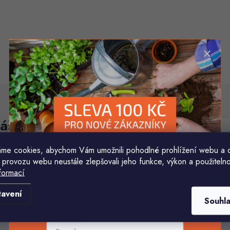
áš e-mail
E-mail
me cookies, abychom Vám umožnili pohodlné prohlížení webu a 
Vložením e-mailu souhlasíte s
podmínkami ochr
 provozu webu neustále zlepšovali jeho funkce, výkon a použitelno
formací
Komu ji máme poslat?
tavení
Souhl
E-mailová adresa