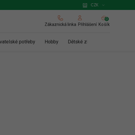
 pro podnikatele
Způsob doručení a platby
Zásady používání cookies
CZK
NÁKUPNÍ
KOŠÍK
Zákaznická linka
Košík
Přihlášení
vatelské potřeby
Hobby
Dětské zboží a hračky
N