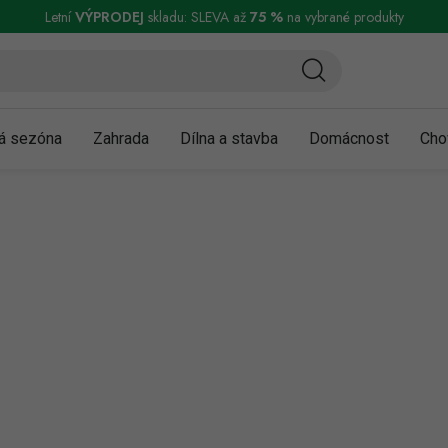
ní a reklamace
Podmínky ochrany osobních údajů
Obchodní podmínky
Letní
VÝPRODEJ
skladu: SLEVA až
75 %
na vybrané produkty
á sezóna
Zahrada
Dílna a stavba
Domácnost
Cho