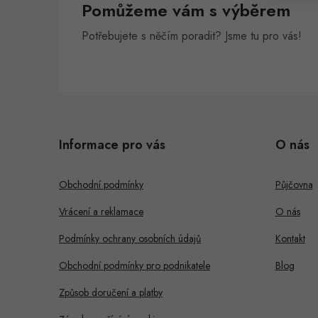
Pomůžeme vám s výběrem
n
Potřebujete s něčím poradit? Jsme tu pro vás!
e
l
Z
á
Informace pro vás
O nás
p
a
Obchodní podmínky
Půjčovna
t
Vrácení a reklamace
O nás
í
Podmínky ochrany osobních údajů
Kontakt
Obchodní podmínky pro podnikatele
Blog
Způsob doručení a platby