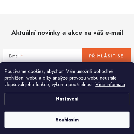
Hobby
Dětské zboží a hračky
Aktuální novinky a akce na váš e-mail
Novinky
World Cleanup Day
E-mail
PŘIHLÁSIT SE
Akční ceny
Používáme cookies, abychom Vám umožnili pohodlné
Vložením e-mailu souhlasíte s
podmínkami ochrany osobních údajů
Půjčovna
Kontaktuje nás
Obchodní podmínky
prohlížení webu a díky analýze provozu webu neustále
zlepšovali jeho funkce, výkon a použitelnost.
Více informací
Vrácení a reklamace
Podmínky ochrany osobních údajů
Obchodní podmínky pro podnikatele
Způsob doručení a platby
Nastavení
Pomůžeme vám s výběrem
Zásady používání cookies
O nás
Blog
Potřebujete s něčím poradit? Jsme tu pro vás!
Souhlasím
info
@
huka.cz