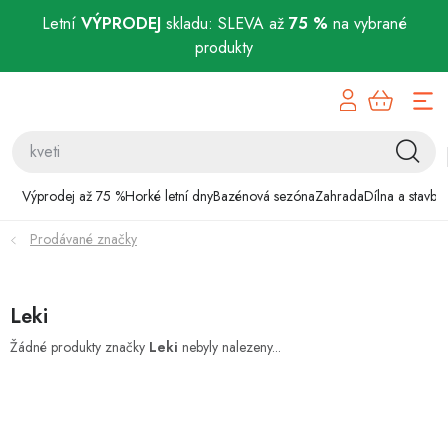
Letní
VÝPRODEJ
skladu: SLEVA až
75 %
na vybrané
produkty
Přejít
Výprodej až 75 %
na
obsah
Horké letní dny
Bazénová sezóna
Výprodej až 75 %
Horké letní dny
Bazénová sezóna
Zahrada
Dílna a stavba
Prodávané značky
Zahrada
Dílna a stavba
Leki
Domácnost
Žádné produkty značky
Leki
nebyly nalezeny...
Chovatelské potřeby